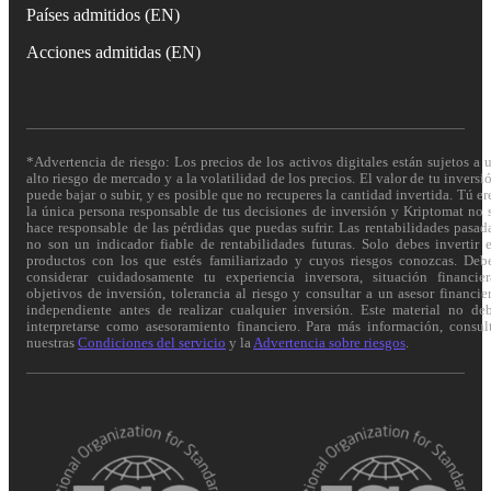
Países admitidos (EN)
Acciones admitidas (EN)
*Advertencia de riesgo: Los precios de los activos digitales están sujetos a 
alto riesgo de mercado y a la volatilidad de los precios. El valor de tu inversi
puede bajar o subir, y es posible que no recuperes la cantidad invertida. Tú er
la única persona responsable de tus decisiones de inversión y Kriptomat no 
hace responsable de las pérdidas que puedas sufrir. Las rentabilidades pasad
no son un indicador fiable de rentabilidades futuras. Solo debes invertir 
productos con los que estés familiarizado y cuyos riesgos conozcas. Deb
considerar cuidadosamente tu experiencia inversora, situación financier
objetivos de inversión, tolerancia al riesgo y consultar a un asesor financie
independiente antes de realizar cualquier inversión. Este material no de
interpretarse como asesoramiento financiero. Para más información, consul
nuestras
Condiciones del servicio
y la
Advertencia sobre riesgos
.