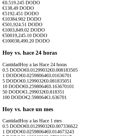
€
0.5
19.245
DODO
€
1
38.49
DODO
€
5
192.451
DODO
€
10
384.902
DODO
€
50
1,924.51
DODO
€
100
3,849.02
DODO
€
500
19,245.10
DODO
€
1000
38,490.20
DODO
Hoy vs. hace 24 horas
Cantidad
Hoy a las
Hace 24 horas
0.5
DODO
€
0.01299032
€
0.008183505
1
DODO
€
0.02598064
€
0.01636701
5
DODO
€
0.1299032
€
0.081835051
10
DODO
€
0.2598064
€
0.163670101
50
DODO
€
1.299032
€
0.818351
100
DODO
€
2.598064
€
1.636701
Hoy vs. hace un mes
Cantidad
Hoy a las
Hace 1 mes
0.5
DODO
€
0.01299032
€
0.007336622
1
DODO
€
0.02598064
€
0.014673243