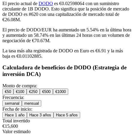
El precio actual de
DODO
es €0.02598064 con un suministro
circulante de 1B DODO. Esto significa que la posición de mercado
de DODO es #620 con una capitalización de mercado total de
€26.08M.
El precio de DODO/EUR ha
aumentado un 5.54%
en la última hora
y
aumentado un 58.74%
en las últimas 24 horas con un volumen de
negociación de €70.67M.
La tasa más alta registrada de DODO en Euro es €6.91 y la más
baja es €0.01102885.
Calculadora de beneficios de DODO (Estrategia de
inversión DCA)
Monto de compra:
€
50
€
100
€
250
€
500
€
1000
Frecuencia:
semanal
mensual
Fecha de inicio:
Hace 1 año
Hace 3 años
Hace 5 años
Total invertido
€
15,600
Valor estimado