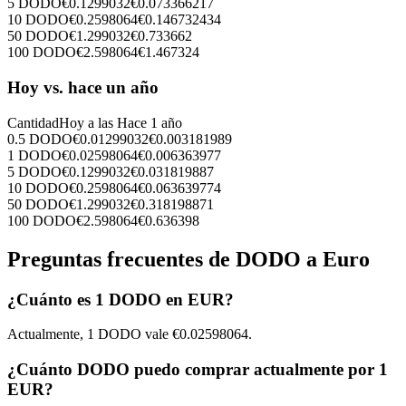
5
DODO
€
0.1299032
€
0.073366217
10
DODO
€
0.2598064
€
0.146732434
50
DODO
€
1.299032
€
0.733662
100
DODO
€
2.598064
€
1.467324
Hoy vs. hace un año
Cantidad
Hoy a las
Hace 1 año
0.5
DODO
€
0.01299032
€
0.003181989
1
DODO
€
0.02598064
€
0.006363977
5
DODO
€
0.1299032
€
0.031819887
10
DODO
€
0.2598064
€
0.063639774
50
DODO
€
1.299032
€
0.318198871
100
DODO
€
2.598064
€
0.636398
Preguntas frecuentes de DODO a Euro
¿Cuánto es 1 DODO en EUR?
Actualmente, 1 DODO vale €0.02598064.
¿Cuánto DODO puedo comprar actualmente por 1
EUR?