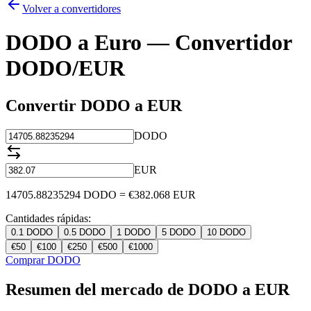
Volver a convertidores
DODO a Euro — Convertidor
DODO/EUR
Convertir DODO a EUR
DODO
EUR
14705.88235294
DODO
=
€
382.068
EUR
Cantidades rápidas:
0.1
DODO
0.5
DODO
1
DODO
5
DODO
10
DODO
€
50
€
100
€
250
€
500
€
1000
Comprar DODO
Resumen del mercado de DODO a EUR