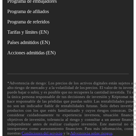
Programa de embajadores
Programa de afiliados
Programa de referidos
Tarifas y límites (EN)
Países admitidos (EN)
Acciones admitidas (EN)
*Advertencia de riesgo: Los precios de los activos digitales están sujetos a 
alto riesgo de mercado y a la volatilidad de los precios. El valor de tu inversi
puede bajar o subir, y es posible que no recuperes la cantidad invertida. Tú er
la única persona responsable de tus decisiones de inversión y Kriptomat no 
hace responsable de las pérdidas que puedas sufrir. Las rentabilidades pasad
no son un indicador fiable de rentabilidades futuras. Solo debes invertir 
productos con los que estés familiarizado y cuyos riesgos conozcas. Deb
considerar cuidadosamente tu experiencia inversora, situación financier
objetivos de inversión, tolerancia al riesgo y consultar a un asesor financie
independiente antes de realizar cualquier inversión. Este material no de
interpretarse como asesoramiento financiero. Para más información, consul
nuestras
Condiciones del servicio
y la
Advertencia sobre riesgos
.