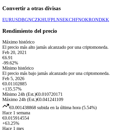
Convertir a otras divisas
EUR
USD
BGN
CZK
HUF
PLN
SEK
CHF
NOK
RON
DKK
Rendimiento del precio
Máximo histórico
El precio más alto jamás alcanzado por una criptomoneda.
Feb 20, 2021
€
6.91
-99.62
%
Mínimo histórico
El precio más bajo jamás alcanzado por una criptomoneda.
Feb 5, 2026
€
0.01102885
+
135.57
%
Mínimo 24h
(Est.)
€
0.010720171
Máximo 24h
(Est.)
€
0.041241109
€
0.001438868
subida
en la última hora
(
5.54
%)
Hace 1 semana
€
0.015914554
+
63.25
%
Hace 1 mes