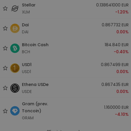
Stellar
0.138641000 EUR
XLM
-1.20%
Dai
0.867732 EUR
DAI
0.00%
Bitcoin Cash
184.840 EUR
BCH
-0.40%
USD1
0.867499 EUR
USD1
0.00%
Ethena USDe
0.867435 EUR
USDE
0.00%
Gram (prev.
1.160000 EUR
Toncoin)
-4.10%
GRAM