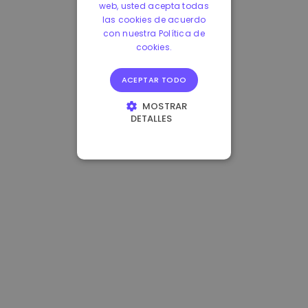
web, usted acepta todas
las cookies de acuerdo
con nuestra Política de
cookies.
ACEPTAR TODO
MOSTRAR
DETALLES
COOKIES
ESTRICTAMENTE
NECESARIAS
COOKIES DE
RENDIMIENTO
COOKIES DE
PREFERENCIAS
COOKIES DE
FUNCIONALIDAD