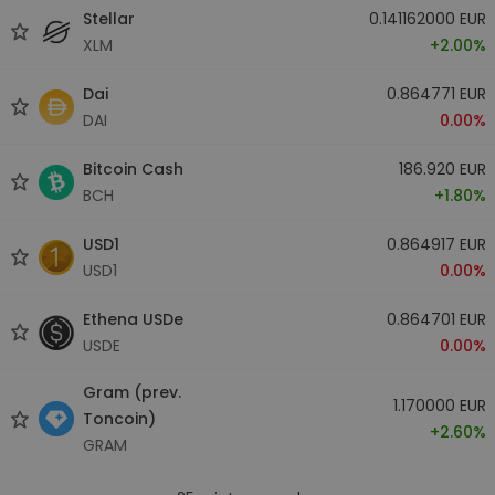
Stellar
0.141162000 EUR
XLM
+2.00%
Dai
0.864771 EUR
DAI
0.00%
Bitcoin Cash
186.920 EUR
BCH
+1.80%
USD1
0.864917 EUR
USD1
0.00%
Ethena USDe
0.864701 EUR
USDE
0.00%
Gram (prev.
1.170000 EUR
Toncoin)
+2.60%
GRAM