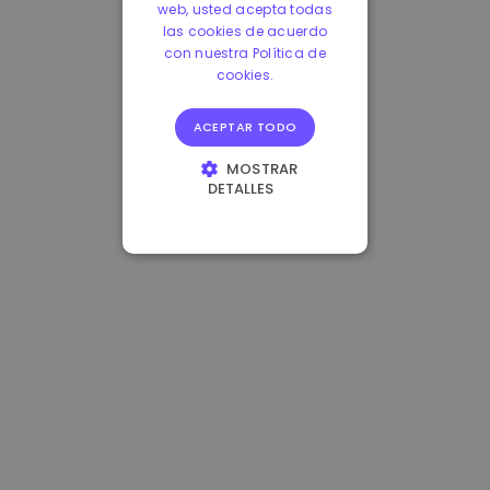
web, usted acepta todas
las cookies de acuerdo
con nuestra Política de
cookies.
ACEPTAR TODO
MOSTRAR
DETALLES
COOKIES
ESTRICTAMENTE
NECESARIAS
COOKIES DE
RENDIMIENTO
COOKIES DE
PREFERENCIAS
COOKIES DE
FUNCIONALIDAD