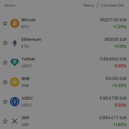
/
Divisa
Precio
Cambiar 24h
Bitcoin
56207.00 EUR
BTC
+1.20%
Ethereum
1658.55 EUR
ETH
+1.10%
Tether
0.864550 EUR
USDT
0.00%
BNB
513.100 EUR
BNB
+0.30%
USDC
0.864736 EUR
USDC
0.00%
XRP
0.894477 EUR
XRP
+1.60%