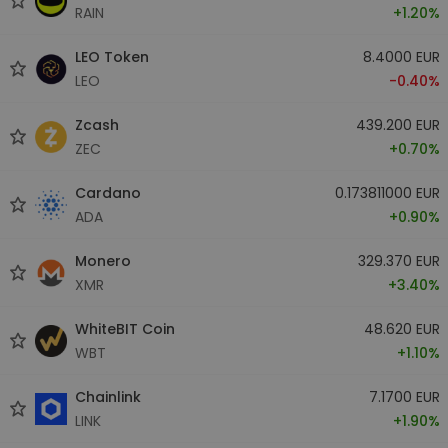
RAIN
+1.20%
LEO Token
8.4000 EUR
LEO
-0.40%
Zcash
439.200 EUR
ZEC
+0.70%
Cardano
0.173811000 EUR
ADA
+0.90%
Monero
329.370 EUR
XMR
+3.40%
WhiteBIT Coin
48.620 EUR
WBT
+1.10%
Chainlink
7.1700 EUR
LINK
+1.90%