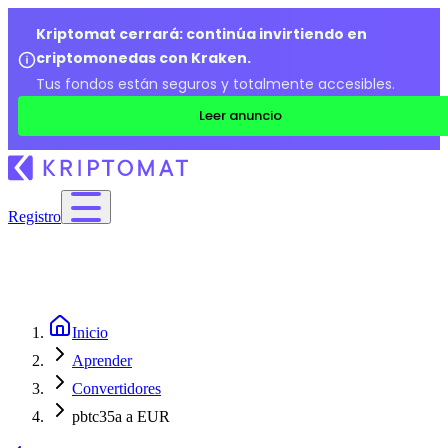
Kriptomat cerrará: continúa invirtiendo en
criptomonedas con Kraken.
Tus fondos están seguros y totalmente accesibles.
Leer anuncio
Registro
Inicio
Aprender
Convertidores
pbtc35a a EUR