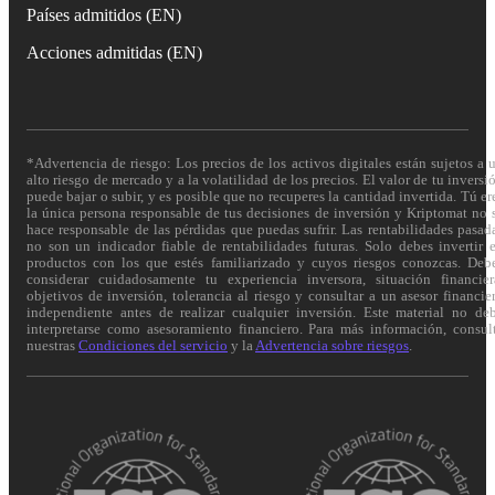
Países admitidos (EN)
Acciones admitidas (EN)
*Advertencia de riesgo: Los precios de los activos digitales están sujetos a 
alto riesgo de mercado y a la volatilidad de los precios. El valor de tu inversi
puede bajar o subir, y es posible que no recuperes la cantidad invertida. Tú er
la única persona responsable de tus decisiones de inversión y Kriptomat no 
hace responsable de las pérdidas que puedas sufrir. Las rentabilidades pasad
no son un indicador fiable de rentabilidades futuras. Solo debes invertir 
productos con los que estés familiarizado y cuyos riesgos conozcas. Deb
considerar cuidadosamente tu experiencia inversora, situación financier
objetivos de inversión, tolerancia al riesgo y consultar a un asesor financie
independiente antes de realizar cualquier inversión. Este material no de
interpretarse como asesoramiento financiero. Para más información, consul
nuestras
Condiciones del servicio
y la
Advertencia sobre riesgos
.