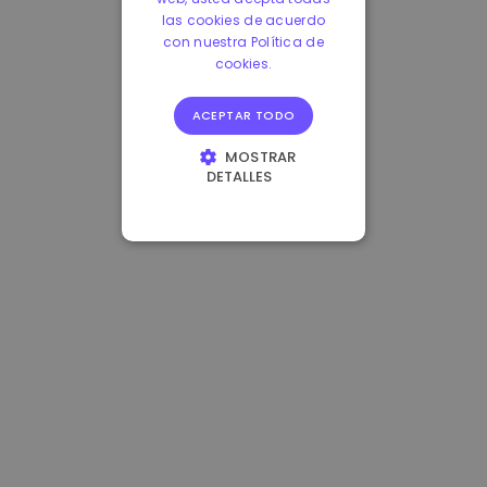
las cookies de acuerdo
con nuestra Política de
cookies.
ACEPTAR TODO
MOSTRAR
DETALLES
COOKIES
ESTRICTAMENTE
NECESARIAS
COOKIES DE
RENDIMIENTO
COOKIES DE
PREFERENCIAS
COOKIES DE
FUNCIONALIDAD