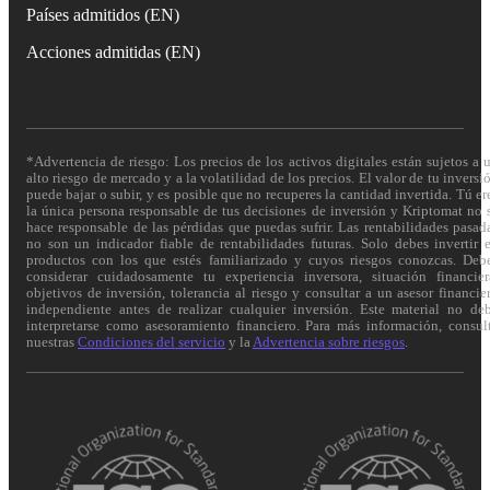
Países admitidos (EN)
Acciones admitidas (EN)
*Advertencia de riesgo: Los precios de los activos digitales están sujetos a 
alto riesgo de mercado y a la volatilidad de los precios. El valor de tu inversi
puede bajar o subir, y es posible que no recuperes la cantidad invertida. Tú er
la única persona responsable de tus decisiones de inversión y Kriptomat no 
hace responsable de las pérdidas que puedas sufrir. Las rentabilidades pasad
no son un indicador fiable de rentabilidades futuras. Solo debes invertir 
productos con los que estés familiarizado y cuyos riesgos conozcas. Deb
considerar cuidadosamente tu experiencia inversora, situación financier
objetivos de inversión, tolerancia al riesgo y consultar a un asesor financie
independiente antes de realizar cualquier inversión. Este material no de
interpretarse como asesoramiento financiero. Para más información, consul
nuestras
Condiciones del servicio
y la
Advertencia sobre riesgos
.