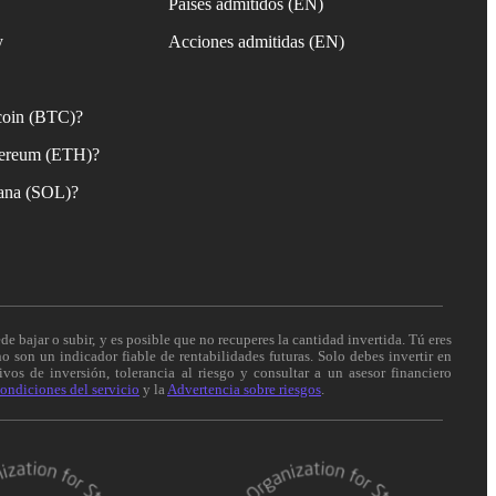
Países admitidos (EN)
y
Acciones admitidas (EN)
coin (BTC)?
ereum (ETH)?
ana (SOL)?
de bajar o subir, y es posible que no recuperes la cantidad invertida. Tú eres
o son un indicador fiable de rentabilidades futuras. Solo debes invertir en
vos de inversión, tolerancia al riesgo y consultar a un asesor financiero
ondiciones del servicio
y la
Advertencia sobre riesgos
.