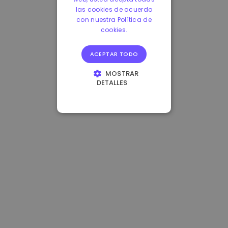
las cookies de acuerdo
con nuestra Política de
cookies.
ACEPTAR TODO
MOSTRAR
DETALLES
COOKIES
ESTRICTAMENTE
NECESARIAS
COOKIES DE
RENDIMIENTO
COOKIES DE
PREFERENCIAS
COOKIES DE
FUNCIONALIDAD