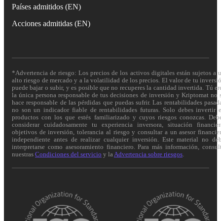
Países admitidos (EN)
Acciones admitidas (EN)
*Advertencia de riesgo: Los precios de los activos digitales están sujetos a 
alto riesgo de mercado y a la volatilidad de los precios. El valor de tu inversi
puede bajar o subir, y es posible que no recuperes la cantidad invertida. Tú er
la única persona responsable de tus decisiones de inversión y Kriptomat no 
hace responsable de las pérdidas que puedas sufrir. Las rentabilidades pasad
no son un indicador fiable de rentabilidades futuras. Solo debes invertir 
productos con los que estés familiarizado y cuyos riesgos conozcas. Deb
considerar cuidadosamente tu experiencia inversora, situación financier
objetivos de inversión, tolerancia al riesgo y consultar a un asesor financie
independiente antes de realizar cualquier inversión. Este material no de
interpretarse como asesoramiento financiero. Para más información, consul
nuestras
Condiciones del servicio
y la
Advertencia sobre riesgos
.