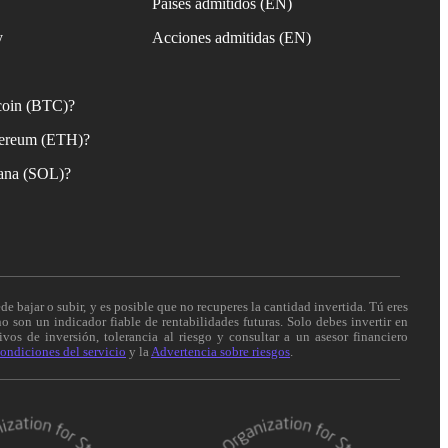
Países admitidos (EN)
y
Acciones admitidas (EN)
coin (BTC)?
ereum (ETH)?
ana (SOL)?
de bajar o subir, y es posible que no recuperes la cantidad invertida. Tú eres
o son un indicador fiable de rentabilidades futuras. Solo debes invertir en
vos de inversión, tolerancia al riesgo y consultar a un asesor financiero
ondiciones del servicio
y la
Advertencia sobre riesgos
.