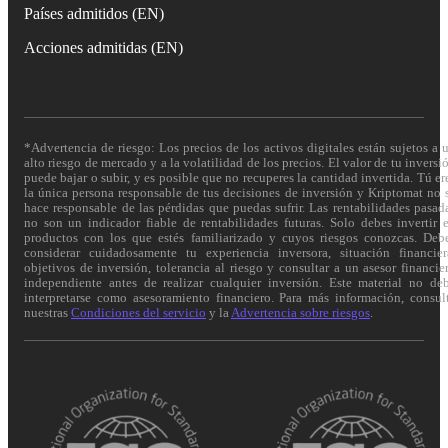
Países admitidos (EN)
Acciones admitidas (EN)
*Advertencia de riesgo: Los precios de los activos digitales están sujetos a 
alto riesgo de mercado y a la volatilidad de los precios. El valor de tu inversi
puede bajar o subir, y es posible que no recuperes la cantidad invertida. Tú er
la única persona responsable de tus decisiones de inversión y Kriptomat no 
hace responsable de las pérdidas que puedas sufrir. Las rentabilidades pasad
no son un indicador fiable de rentabilidades futuras. Solo debes invertir 
productos con los que estés familiarizado y cuyos riesgos conozcas. Deb
considerar cuidadosamente tu experiencia inversora, situación financier
objetivos de inversión, tolerancia al riesgo y consultar a un asesor financie
independiente antes de realizar cualquier inversión. Este material no de
interpretarse como asesoramiento financiero. Para más información, consul
nuestras
Condiciones del servicio
y la
Advertencia sobre riesgos
.