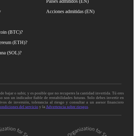
Países admitidos (EN)
y
Acciones admitidas (EN)
coin (BTC)?
ereum (ETH)?
ana (SOL)?
de bajar o subir, y es posible que no recuperes la cantidad invertida. Tú eres
o son un indicador fiable de rentabilidades futuras. Solo debes invertir en
vos de inversión, tolerancia al riesgo y consultar a un asesor financiero
ondiciones del servicio
y la
Advertencia sobre riesgos
.