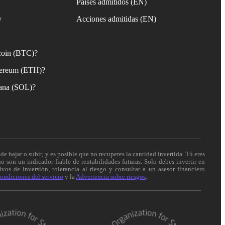
Países admitidos (EN)
y
Acciones admitidas (EN)
coin (BTC)?
ereum (ETH)?
ana (SOL)?
de bajar o subir, y es posible que no recuperes la cantidad invertida. Tú eres
o son un indicador fiable de rentabilidades futuras. Solo debes invertir en
vos de inversión, tolerancia al riesgo y consultar a un asesor financiero
ondiciones del servicio
y la
Advertencia sobre riesgos
.