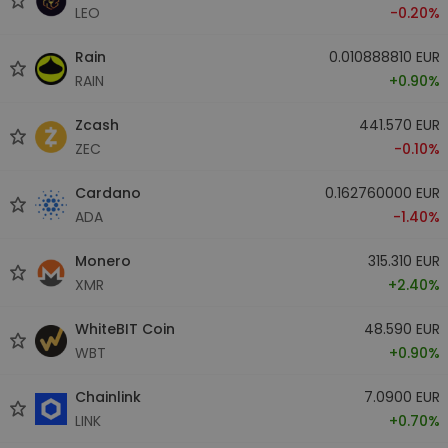
LEO
-0.20%
Rain
0.010888810 EUR
RAIN
+0.90%
Zcash
441.570 EUR
ZEC
-0.10%
Cardano
0.162760000 EUR
ADA
-1.40%
Monero
315.310 EUR
XMR
+2.40%
WhiteBIT Coin
48.590 EUR
WBT
+0.90%
Chainlink
7.0900 EUR
LINK
+0.70%