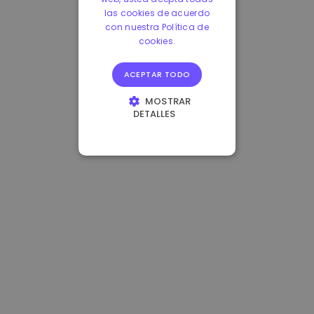
las cookies de acuerdo
con nuestra Política de
cookies.
ACEPTAR TODO
MOSTRAR
DETALLES
COOKIES
ESTRICTAMENTE
NECESARIAS
COOKIES DE
RENDIMIENTO
COOKIES DE
PREFERENCIAS
COOKIES DE
FUNCIONALIDAD