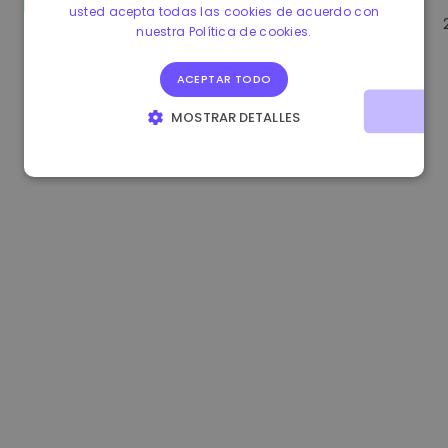
usted acepta todas las cookies de acuerdo con
1.160000 €
-3.00%
3.2B €
nuestra Política de cookies.
ACEPTAR TODO
MOSTRAR DETALLES
COOKIES ESTRICTAMENTE NECESARIAS
COOKIES DE RENDIMIENTO
COOKIES DE PREFERENCIAS
COOKIES DE FUNCIONALIDAD