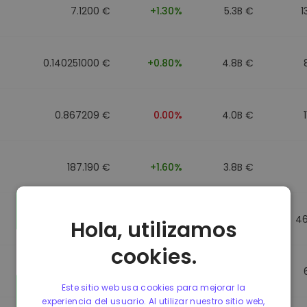
7.1200 €
+1.30%
5.3B €
1
0.140251000 €
+0.80%
4.8B €
0.867209 €
0.00%
4.0B €
187.190 €
+1.60%
3.8B €
0.867184 €
0.00%
3.5B €
4
Hola, utilizamos
cookies.
0.867107 €
0.00%
3.4B €
Este sitio web usa cookies para mejorar la
experiencia del usuario. Al utilizar nuestro sitio web,