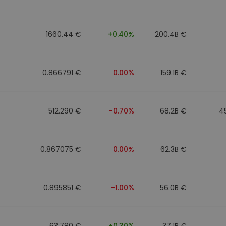
mat
iptomonedas
1660.44 €
+0.40%
200.4B €
ersiones
ia cripto
0.866791 €
0.00%
159.1B €
512.290 €
-0.70%
68.2B €
4
0.867075 €
0.00%
62.3B €
0.895851 €
-1.00%
56.0B €
63.780 €
+0.30%
37.1B €