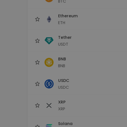
BTC
Monedero Kripto
Un monedero de cr
seguro y sencillo
Ethereum
Explorador de inv
ETH
Encuentra tu estrateg
Tether
USDT
BNB
BNB
USDC
USDC
XRP
XRP
Solana