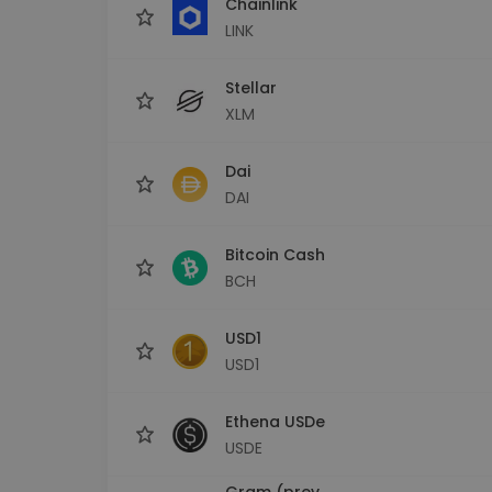
Chainlink
LINK
Stellar
XLM
Dai
DAI
Bitcoin Cash
BCH
USD1
USD1
Ethena USDe
USDE
Gram (prev.