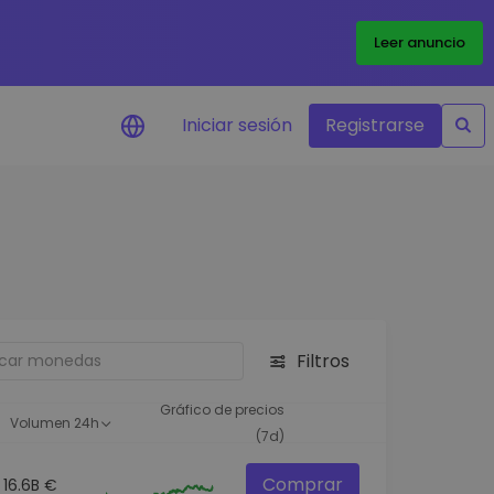
Leer anuncio
Iniciar sesión
Registrarse
ertas de precios
tualizaciones de precios a
empo real para tus tokens
voritos
plorar activos
scubre oportunidades de
Filtros
versión
álisis de cartera
Gráfico de precios
Volumen 24h
rspectiva inteligente para un
(7d)
ndimiento óptimo
Comprar
16.6B €