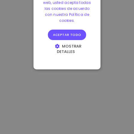
web, usted acepta todas
las cookies de acuerdo
con nuestra Política de
cookies.
ACEPTAR TODO
MOSTRAR
DETALLES
COOKIES
ESTRICTAMENTE
NECESARIAS
COOKIES DE
RENDIMIENTO
COOKIES DE
PREFERENCIAS
COOKIES DE
FUNCIONALIDAD