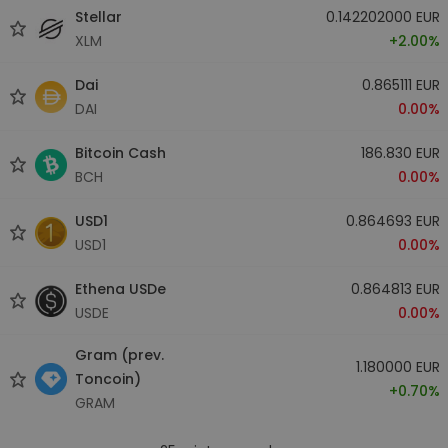
Stellar
0.142202000 EUR
XLM
+2.00%
Dai
0.865111 EUR
DAI
0.00%
Bitcoin Cash
186.830 EUR
BCH
0.00%
USD1
0.864693 EUR
USD1
0.00%
Ethena USDe
0.864813 EUR
USDE
0.00%
Gram (prev.
1.180000 EUR
Toncoin)
+0.70%
GRAM