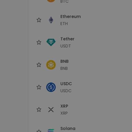
BTC
Monedero Kripto
Un monedero de cr
seguro y sencillo
Ethereum
Explorador de inv
ETH
Encuentra tu estrateg
Tether
USDT
BNB
BNB
USDC
USDC
XRP
XRP
Solana