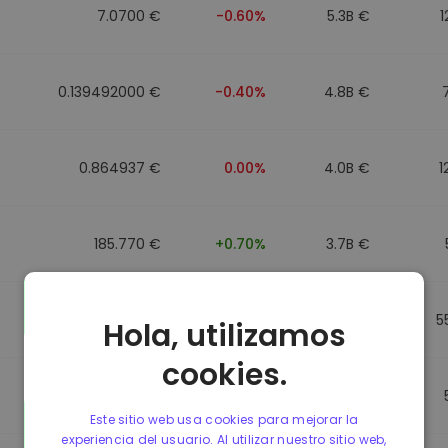
7.0700 €
-0.60%
5.3B €
1
0.139492000 €
-0.40%
4.8B €
0.864937 €
0.00%
4.0B €
1
185.770 €
+0.70%
3.7B €
0.864857 €
0.00%
3.5B €
5
Hola, utilizamos
cookies.
0.864781 €
0.00%
3.4B €
Este sitio web usa cookies para mejorar la
experiencia del usuario. Al utilizar nuestro sitio web,