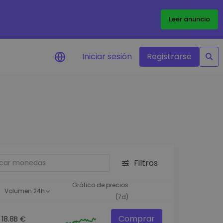
Leer anuncio
Iniciar sesión
Registrarse
ertas de precios
tualizaciones de precios a
empo real para tus tokens
voritos
plorar activos
scubre oportunidades de
Filtros
versión
álisis de cartera
Gráfico de precios
Volumen 24h
rspectiva inteligente para un
(7d)
ndimiento óptimo
Comprar
18.8B €