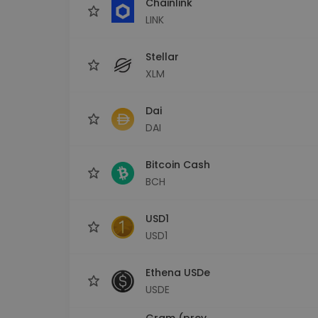
Chainlink
LINK
Stellar
XLM
Dai
DAI
Bitcoin Cash
BCH
USD1
USD1
Ethena USDe
USDE
Gram (prev.