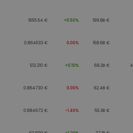
mat
iptomonedas
1655.54 €
+0.50%
199.8B €
ersiones
ia cripto
0.864533 €
0.00%
158.6B €
512.210 €
+0.10%
68.2B €
4
0.864730 €
0.00%
62.4B €
0.884672 €
-1.40%
55.3B €
63.690 €
+1.20%
37.1B €