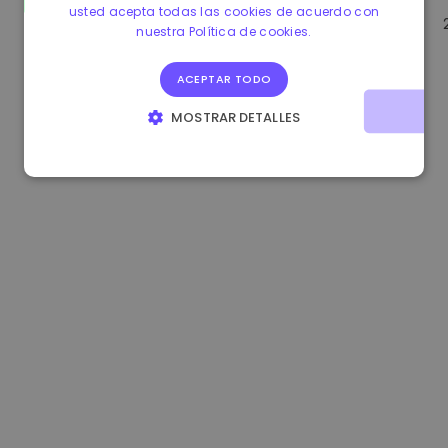
usted acepta todas las cookies de acuerdo con
1.170000 €
-1.80%
3.2B €
nuestra Política de cookies.
ACEPTAR TODO
MOSTRAR DETALLES
COOKIES ESTRICTAMENTE NECESARIAS
COOKIES DE RENDIMIENTO
COOKIES DE PREFERENCIAS
COOKIES DE FUNCIONALIDAD