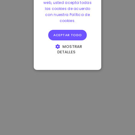
web, usted acepta todas
las cookies de acuerdo
con nuestra Política de
cookies.
ACEPTAR TODO
MOSTRAR
DETALLES
COOKIES
ESTRICTAMENTE
NECESARIAS
COOKIES DE
RENDIMIENTO
COOKIES DE
PREFERENCIAS
COOKIES DE
FUNCIONALIDAD