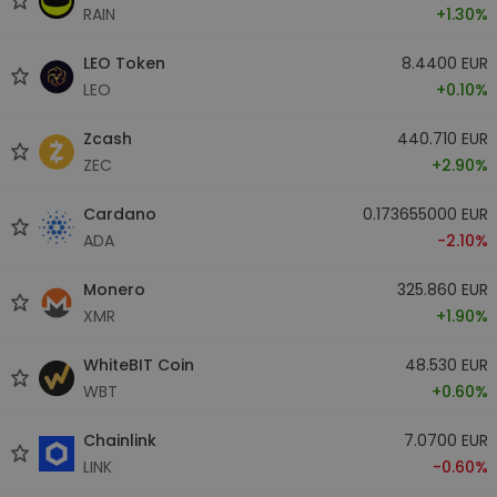
RAIN
+1.30%
LEO Token
8.4400 EUR
LEO
+0.10%
Zcash
440.710 EUR
ZEC
+2.90%
Cardano
0.173655000 EUR
ADA
-2.10%
Monero
325.860 EUR
XMR
+1.90%
WhiteBIT Coin
48.530 EUR
WBT
+0.60%
Chainlink
7.0700 EUR
LINK
-0.60%