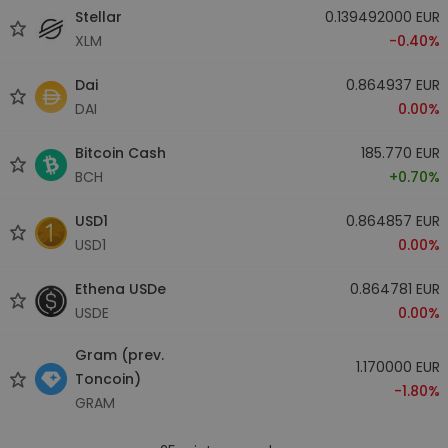
Stellar
0.139492000 EUR
XLM
-0.40%
Dai
0.864937 EUR
DAI
0.00%
Bitcoin Cash
185.770 EUR
BCH
+0.70%
USD1
0.864857 EUR
USD1
0.00%
Ethena USDe
0.864781 EUR
USDE
0.00%
Gram (prev.
1.170000 EUR
Toncoin)
-1.80%
GRAM