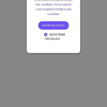
las cookies de acuerdo
con nuestra Política de
cookies.
ACEPTAR TODO
MOSTRAR
DETALLES
COOKIES
ESTRICTAMENTE
NECESARIAS
COOKIES DE
RENDIMIENTO
COOKIES DE
PREFERENCIAS
COOKIES DE
FUNCIONALIDAD