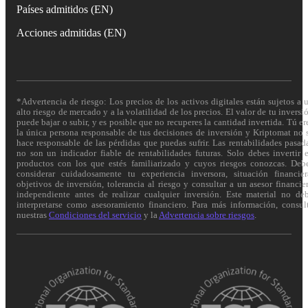
Países admitidos (EN)
Acciones admitidas (EN)
*Advertencia de riesgo: Los precios de los activos digitales están sujetos a 
alto riesgo de mercado y a la volatilidad de los precios. El valor de tu inversi
puede bajar o subir, y es posible que no recuperes la cantidad invertida. Tú er
la única persona responsable de tus decisiones de inversión y Kriptomat no 
hace responsable de las pérdidas que puedas sufrir. Las rentabilidades pasad
no son un indicador fiable de rentabilidades futuras. Solo debes invertir 
productos con los que estés familiarizado y cuyos riesgos conozcas. Deb
considerar cuidadosamente tu experiencia inversora, situación financier
objetivos de inversión, tolerancia al riesgo y consultar a un asesor financie
independiente antes de realizar cualquier inversión. Este material no de
interpretarse como asesoramiento financiero. Para más información, consul
nuestras
Condiciones del servicio
y la
Advertencia sobre riesgos
.