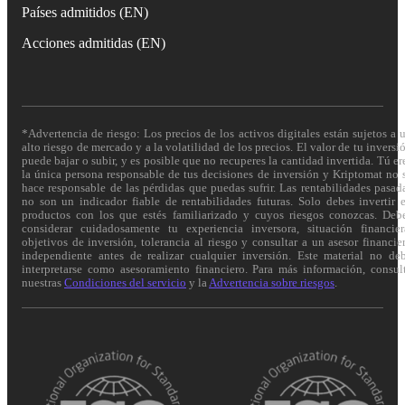
Países admitidos (EN)
Acciones admitidas (EN)
*Advertencia de riesgo: Los precios de los activos digitales están sujetos a 
alto riesgo de mercado y a la volatilidad de los precios. El valor de tu inversi
puede bajar o subir, y es posible que no recuperes la cantidad invertida. Tú er
la única persona responsable de tus decisiones de inversión y Kriptomat no 
hace responsable de las pérdidas que puedas sufrir. Las rentabilidades pasad
no son un indicador fiable de rentabilidades futuras. Solo debes invertir 
productos con los que estés familiarizado y cuyos riesgos conozcas. Deb
considerar cuidadosamente tu experiencia inversora, situación financier
objetivos de inversión, tolerancia al riesgo y consultar a un asesor financie
independiente antes de realizar cualquier inversión. Este material no de
interpretarse como asesoramiento financiero. Para más información, consul
nuestras
Condiciones del servicio
y la
Advertencia sobre riesgos
.