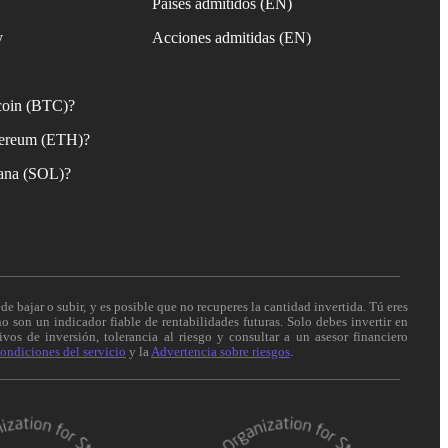
Países admitidos (EN)
y
Acciones admitidas (EN)
coin (BTC)?
ereum (ETH)?
ana (SOL)?
de bajar o subir, y es posible que no recuperes la cantidad invertida. Tú eres
o son un indicador fiable de rentabilidades futuras. Solo debes invertir en
vos de inversión, tolerancia al riesgo y consultar a un asesor financiero
ondiciones del servicio
y la
Advertencia sobre riesgos
.