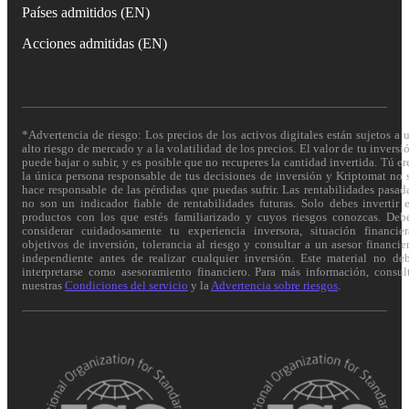
Países admitidos (EN)
Acciones admitidas (EN)
*Advertencia de riesgo: Los precios de los activos digitales están sujetos a 
alto riesgo de mercado y a la volatilidad de los precios. El valor de tu inversi
puede bajar o subir, y es posible que no recuperes la cantidad invertida. Tú er
la única persona responsable de tus decisiones de inversión y Kriptomat no 
hace responsable de las pérdidas que puedas sufrir. Las rentabilidades pasad
no son un indicador fiable de rentabilidades futuras. Solo debes invertir 
productos con los que estés familiarizado y cuyos riesgos conozcas. Deb
considerar cuidadosamente tu experiencia inversora, situación financier
objetivos de inversión, tolerancia al riesgo y consultar a un asesor financie
independiente antes de realizar cualquier inversión. Este material no de
interpretarse como asesoramiento financiero. Para más información, consul
nuestras
Condiciones del servicio
y la
Advertencia sobre riesgos
.