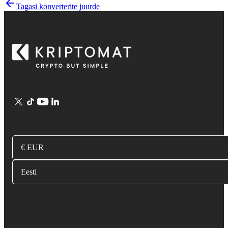
Tagasi konverterite juurde
€ EUR
Eesti