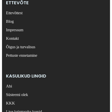
ETTEVÕTE
Ettevõttest
Blog
Impressum
Kontakt
Õigus ja turvalisus
Pettuste ennetamine
KASULIKUD LINGID
Abi
Süsteemi olek
KKK
Live krüptoraha kursid