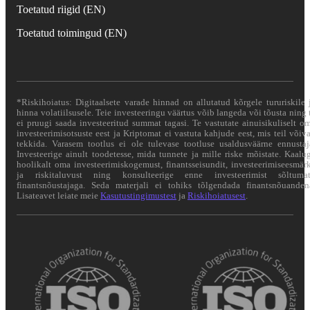
Toetatud riigid (EN)
Toetatud toimingud (EN)
*Riskihoiatus: Digitaalsete varade hinnad on allutatud kõrgele tururiskile 
hinna volatiilsusele. Teie investeeringu väärtus võib langeda või tõusta ning 
ei pruugi saada investeeritud summat tagasi. Te vastutate ainuisikuliselt o
investeerimisotsuste eest ja Kriptomat ei vastuta kahjude eest, mis teil võiv
tekkida. Varasem tootlus ei ole tulevase tootluse usaldusväärne ennustaj
Investeerige ainult toodetesse, mida tunnete ja mille riske mõistate. Kaalu
hoolikalt oma investeerimiskogemust, finantsseisundit, investeerimiseesmär
ja riskitaluvust ning konsulteerige enne investeerimist sõltuma
finantsnõustajaga. Seda materjali ei tohiks tõlgendada finantsnõuanden
Lisateavet leiate meie
Kasutustingimustest
ja
Riskihoiatusest
.