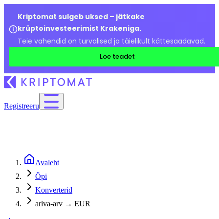
Kriptomat sulgeb uksed – jätkake
krüptoinvesteerimist Krakeniga.
Teie vahendid on turvalised ja täielikult kättesaadavad.
Loe teadet
Registreeru
Avaleht
Õpi
Konverterid
ariva-arv → EUR