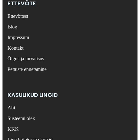
ETTEVÕTE
Ettevõttest
Blog
Impressum
Kontakt
Õigus ja turvalisus
Pettuste ennetamine
KASULIKUD LINGID
Abi
Süsteemi olek
KKK
Live krüptoraha kursid