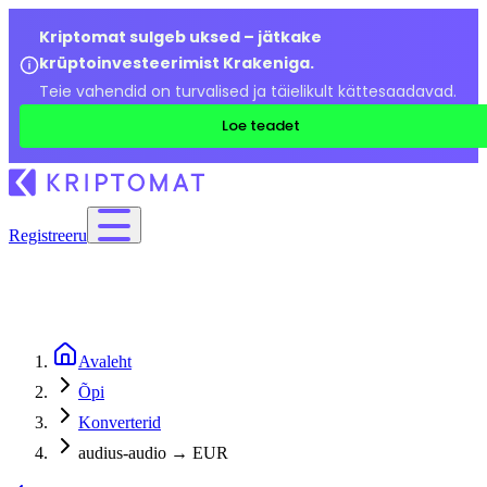
Kriptomat sulgeb uksed – jätkake
krüptoinvesteerimist Krakeniga.
Teie vahendid on turvalised ja täielikult kättesaadavad.
Loe teadet
Registreeru
Avaleht
Õpi
Konverterid
audius-audio → EUR