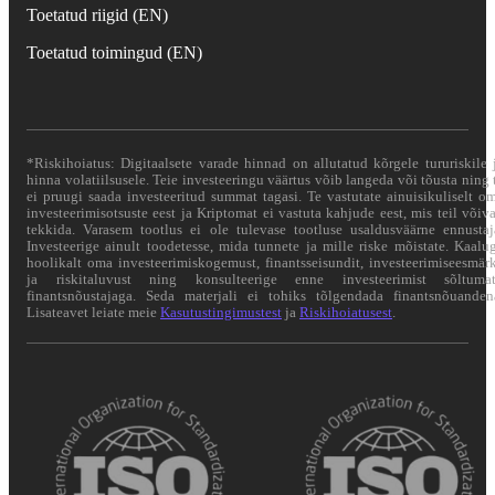
Toetatud riigid (EN)
Toetatud toimingud (EN)
*Riskihoiatus: Digitaalsete varade hinnad on allutatud kõrgele tururiskile 
hinna volatiilsusele. Teie investeeringu väärtus võib langeda või tõusta ning 
ei pruugi saada investeeritud summat tagasi. Te vastutate ainuisikuliselt o
investeerimisotsuste eest ja Kriptomat ei vastuta kahjude eest, mis teil võiv
tekkida. Varasem tootlus ei ole tulevase tootluse usaldusväärne ennustaj
Investeerige ainult toodetesse, mida tunnete ja mille riske mõistate. Kaalu
hoolikalt oma investeerimiskogemust, finantsseisundit, investeerimiseesmär
ja riskitaluvust ning konsulteerige enne investeerimist sõltuma
finantsnõustajaga. Seda materjali ei tohiks tõlgendada finantsnõuanden
Lisateavet leiate meie
Kasutustingimustest
ja
Riskihoiatusest
.