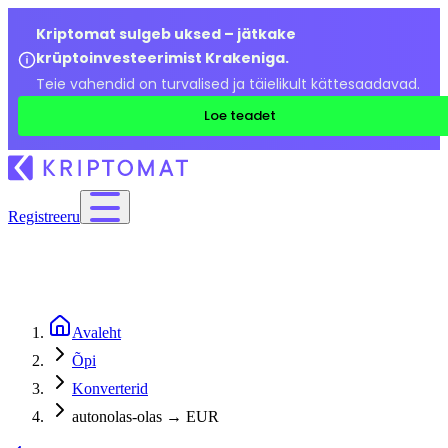
Kriptomat sulgeb uksed – jätkake
krüptoinvesteerimist Krakeniga.
Teie vahendid on turvalised ja täielikult kättesaadavad.
Loe teadet
Registreeru
Avaleht
Õpi
Konverterid
autonolas-olas → EUR