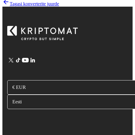
Tagasi konverterite juurde
€ EUR
Eesti