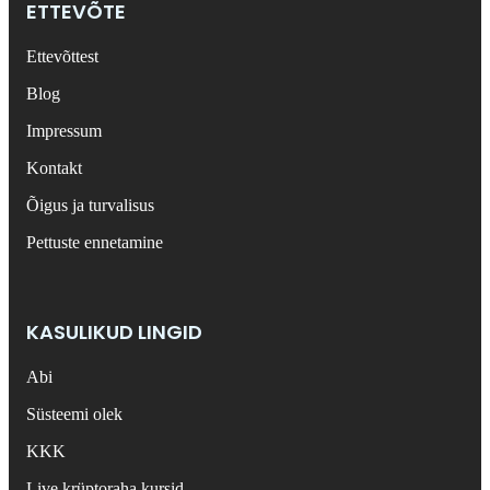
ETTEVÕTE
Ettevõttest
Blog
Impressum
Kontakt
Õigus ja turvalisus
Pettuste ennetamine
KASULIKUD LINGID
Abi
Süsteemi olek
KKK
Live krüptoraha kursid