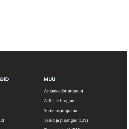
NGID
MUU
Ambassador program
Affiliate Program
Soovitusprogramm
sid
Tasud ja piirangud (EN)