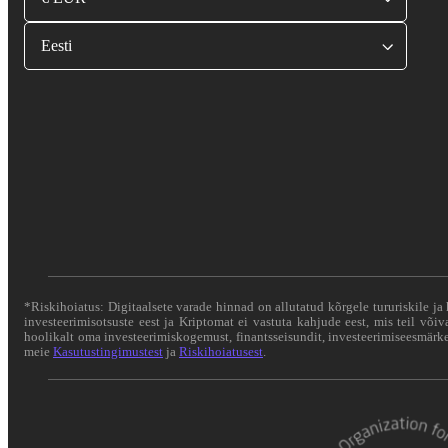
Eesti
*Riskihoiatus: Digitaalsete varade hinnad on allutatud kõrgele tururiskile ja 
investeerimisotsuste eest ja Kriptomat ei vastuta kahjude eest, mis teil või
hoolikalt oma investeerimiskogemust, finantsseisundit, investeerimiseesmärke 
meie
Kasutustingimustest
ja
Riskihoiatusest
.