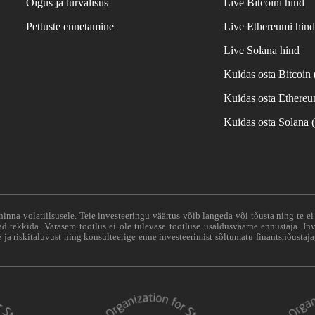
Õigus ja turvalisus
Live Bitcoini hind
Pettuste ennetamine
Live Ethereumi hin
Live Solana hind
Kuidas osta Bitcoin
Kuidas osta Ethere
Kuidas osta Solana
hinna volatiilsusele. Teie investeeringu väärtus võib langeda või tõusta ning te e
vad tekkida. Varasem tootlus ei ole tulevase tootluse usaldusväärne ennustaja. Inv
ja riskitaluvust ning konsulteerige enne investeerimist sõltumatu finantsnõustaja