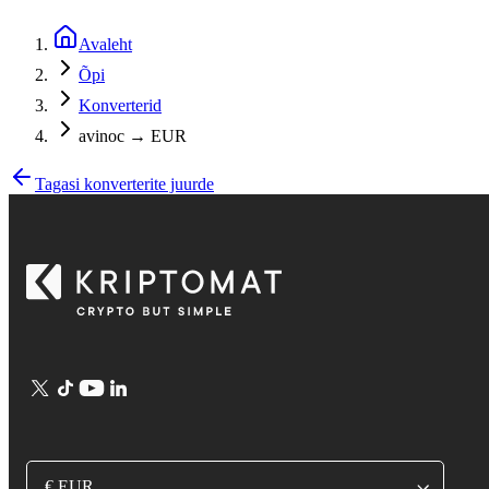
Avaleht
Õpi
Konverterid
avinoc → EUR
Tagasi konverterite juurde
€ EUR