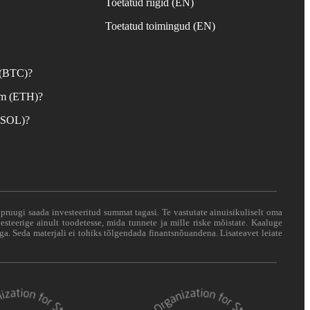
Toetatud riigid (EN)
d
Toetatud toimingud (EN)
 (BTC)?
um (ETH)?
 (SOL)?
i pruugi saada investeeritud summat tagasi. Te vastutate ainuisikuliselt oma
esteerige ainult toodetesse, mida tunnete ja mille riske mõistate. Kaaluge
ga. Seda materjali ei tohiks tõlgendada finantsnõuandena. Lisateavet leiate