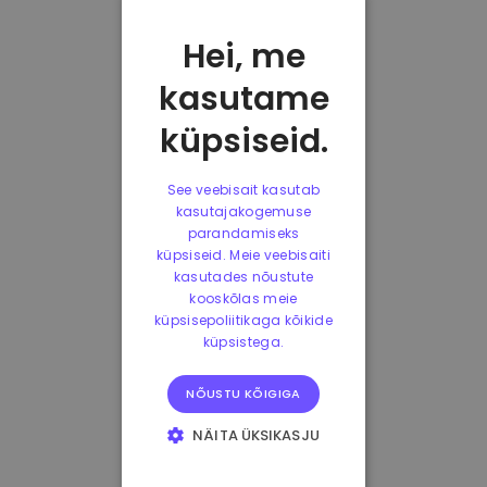
Hei, me
kasutame
küpsiseid.
See veebisait kasutab
kasutajakogemuse
parandamiseks
küpsiseid. Meie veebisaiti
kasutades nõustute
kooskõlas meie
küpsisepoliitikaga kõikide
küpsistega.
NÕUSTU KÕIGIGA
NÄITA ÜKSIKASJU
HÄDAVAJALIKUD