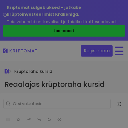
Kriptomat sulgeb uksed – jätkake
krüptoinvesteerimist Krakeniga.
Teie vahendid on turvalised ja täielikult kättesaadavad.
Loe teadet
Registreeru
Krüptoraha kursid
Reaalajas krüptoraha kursid