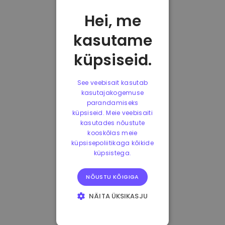
Hei, me
kasutame
küpsiseid.
See veebisait kasutab
kasutajakogemuse
parandamiseks
küpsiseid. Meie veebisaiti
kasutades nõustute
kooskõlas meie
küpsisepoliitikaga kõikide
küpsistega.
NÕUSTU KÕIGIGA
NÄITA ÜKSIKASJU
HÄDAVAJALIKUD
KÜPSISED