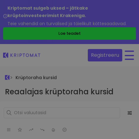
Kriptomat sulgeb uksed – jätkake
krüptoinvesteerimist Krakeniga.
Teie vahendid on turvalised ja täielikult kättesaadavad.
Loe teadet
Registreeru
Krüptoraha kursid
Reaalajas krüptoraha kursid