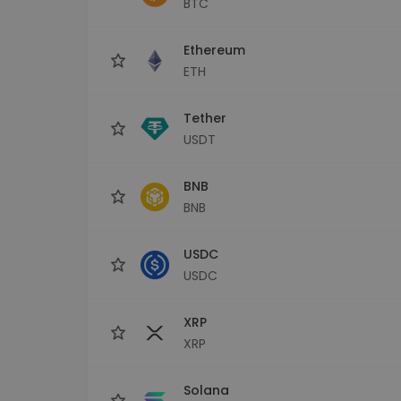
BTC
Investeeringute uuring
Leia oma krüptostrateegia
Ethereum
ETH
Tether
USDT
BNB
BNB
USDC
USDC
XRP
XRP
Solana