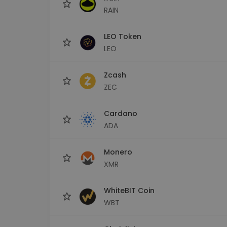
RAIN
LEO Token
LEO
Zcash
ZEC
Cardano
ADA
Monero
XMR
WhiteBIT Coin
WBT