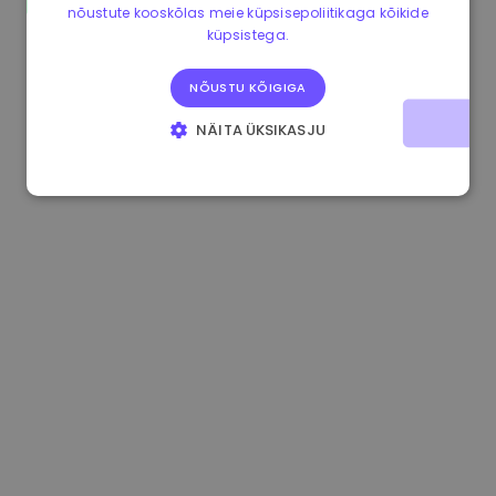
nõustute kooskõlas meie küpsisepoliitikaga kõikide
0.084060000 €
+6.10%
3.3B €
küpsistega.
NÕUSTU KÕIGIGA
NÄITA ÜKSIKASJU
HÄDAVAJALIKUD KÜPSISED
JÕUDLUSKÜPSISED
REKLAAMKÜPSISED
FUNKTSIONAALSED KÜPSISED