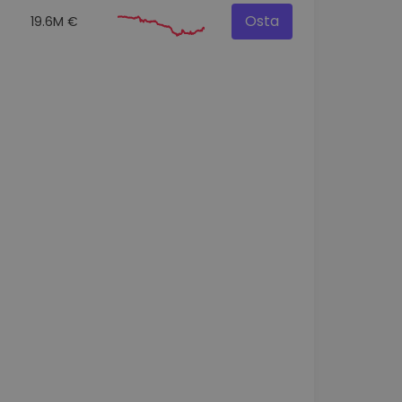
Osta
19.6M €