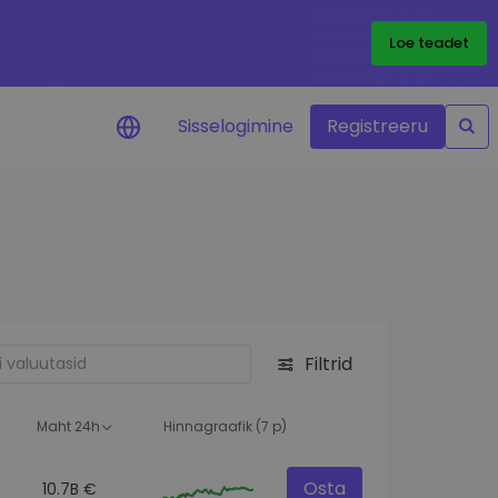
Loe teadet
Sisselogimine
Registreeru
 teie
i
Filtrid
eks
Maht 24h
Hinnagraafik (7 p)
Osta
10.7B €