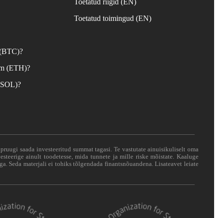
Toetatud riigid (EN)
d
Toetatud toimingud (EN)
 (BTC)?
um (ETH)?
 (SOL)?
i pruugi saada investeeritud summat tagasi. Te vastutate ainuisikuliselt oma
esteerige ainult toodetesse, mida tunnete ja mille riske mõistate. Kaaluge
ga. Seda materjali ei tohiks tõlgendada finantsnõuandena. Lisateavet leiate