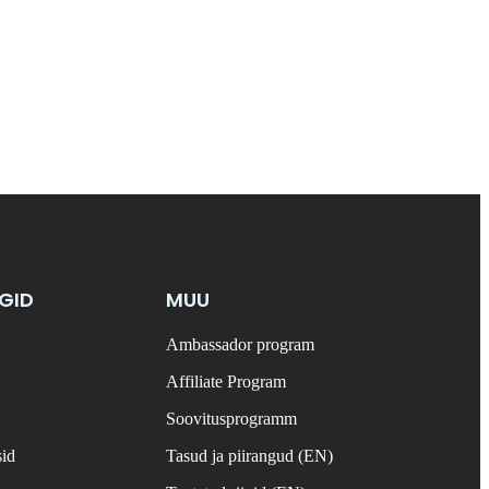
NGID
MUU
Ambassador program
Affiliate Program
Soovitusprogramm
sid
Tasud ja piirangud (EN)