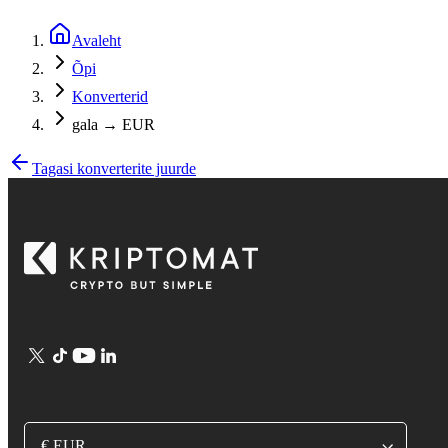
Avaleht
Õpi
Konverterid
gala → EUR
Tagasi konverterite juurde
€ EUR