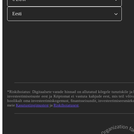
Eesti
*Riskihoiatus: Digitaalsete varade hinnad on allutatud kõrgele tururiskile ja 
investeerimisotsuste eest ja Kriptomat ei vastuta kahjude eest, mis teil või
hoolikalt oma investeerimiskogemust, finantsseisundit, investeerimiseesmärke 
meie
Kasutustingimustest
ja
Riskihoiatusest
.