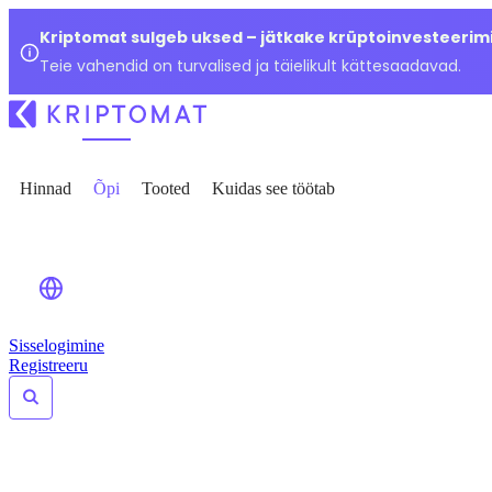
Kriptomat sulgeb uksed – jätkake krüptoinvesteerimi
Teie vahendid on turvalised ja täielikult kättesaadavad.
Hinnad
Õpi
Tooted
Kuidas see töötab
Sisselogimine
Registreeru