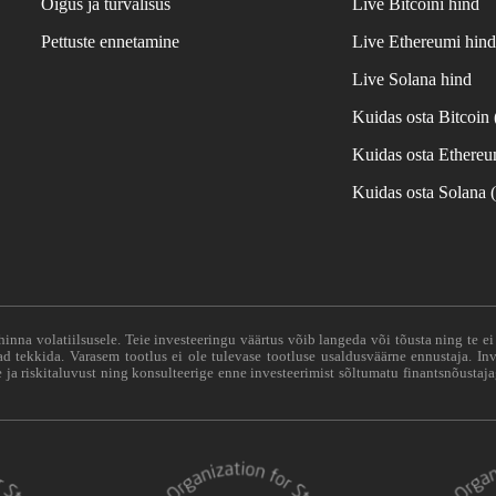
Õigus ja turvalisus
Live Bitcoini hind
Pettuste ennetamine
Live Ethereumi hin
Live Solana hind
Kuidas osta Bitcoin
Kuidas osta Ethere
Kuidas osta Solana
hinna volatiilsusele. Teie investeeringu väärtus võib langeda või tõusta ning te e
vad tekkida. Varasem tootlus ei ole tulevase tootluse usaldusväärne ennustaja. Inv
ja riskitaluvust ning konsulteerige enne investeerimist sõltumatu finantsnõustaja