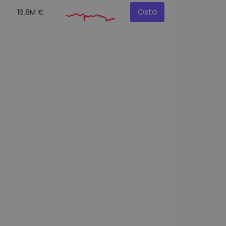
Osta
16.8M €