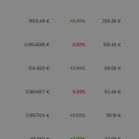
1659.48 €
+0.40%
200.3B €
0.864588 €
0.00%
158.4B €
514.960 €
+0.90%
68.6B €
0.864817 €
0.00%
62.4B €
0.897124 €
+0.50%
56.1B €
65.050 €
+2.00%
37.9B €