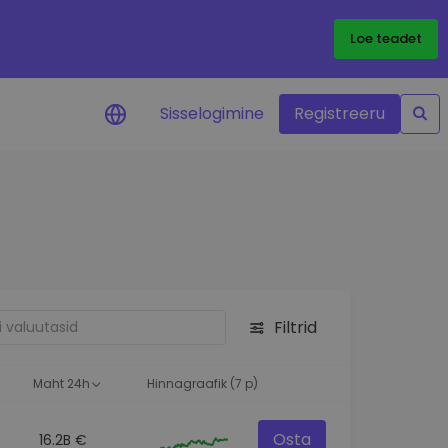
Loe teadet
Sisselogimine
Registreeru
 teie
i
Filtrid
eks
Maht 24h
Hinnagraafik (7 p)
Osta
16.2B €