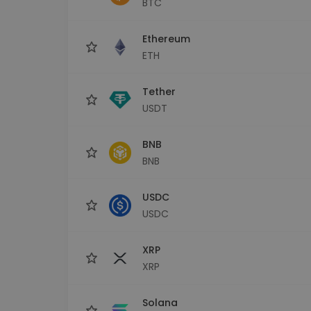
BTC
Investeeringute uuring
Leia oma krüptostrateegia
Ethereum
ETH
Tether
USDT
BNB
BNB
USDC
USDC
XRP
XRP
Solana