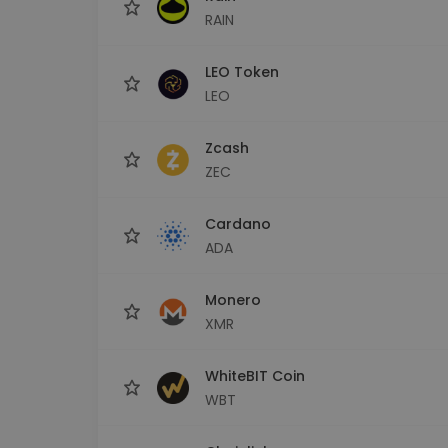
RAIN
LEO Token
LEO
Zcash
ZEC
Cardano
ADA
Monero
XMR
WhiteBIT Coin
WBT