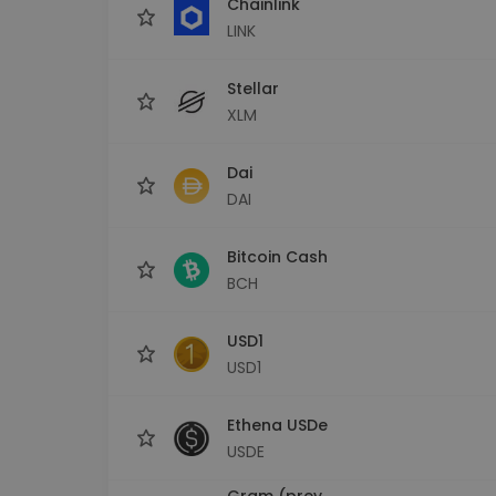
Chainlink
LINK
Stellar
XLM
Dai
DAI
Bitcoin Cash
BCH
USD1
USD1
Ethena USDe
USDE
Gram (prev.