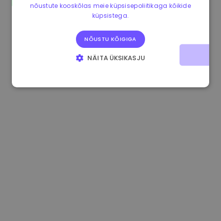
nõustute kooskõlas meie küpsisepoliitikaga kõikide
1.180000 €
+1.90%
3.2B €
küpsistega.
NÕUSTU KÕIGIGA
NÄITA ÜKSIKASJU
HÄDAVAJALIKUD KÜPSISED
JÕUDLUSKÜPSISED
REKLAAMKÜPSISED
FUNKTSIONAALSED KÜPSISED