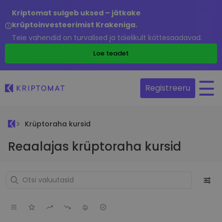
Kriptomat sulgeb uksed – jätkake
krüptoinvesteerimist Krakeniga.
Teie vahendid on turvalised ja täielikult kättesaadavad.
Loe teadet
Registreeru
Krüptoraha kursid
Reaalajas krüptoraha kursid