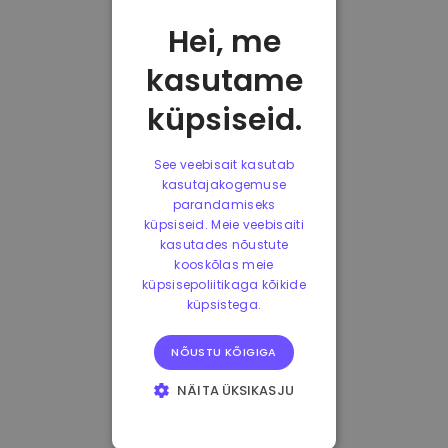
Hei, me
kasutame
küpsiseid.
See veebisait kasutab
kasutajakogemuse
parandamiseks
küpsiseid. Meie veebisaiti
kasutades nõustute
kooskõlas meie
küpsisepoliitikaga kõikide
küpsistega.
NÕUSTU KÕIGIGA
NÄITA ÜKSIKASJU
HÄDAVAJALIKUD
KÜPSISED