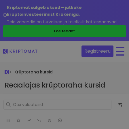
Kriptomat sulgeb uksed – jätkake
krüptoinvesteerimist Krakeniga.
Teie vahendid on turvalised ja täielikult kättesaadavad.
Loe teadet
Registreeru
Krüptoraha kursid
Reaalajas krüptoraha kursid