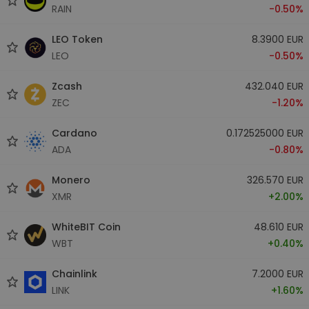
RAIN
-0.50%
LEO Token
8.3900 EUR
LEO
-0.50%
Zcash
432.040 EUR
ZEC
-1.20%
Cardano
0.172525000 EUR
ADA
-0.80%
Monero
326.570 EUR
XMR
+2.00%
WhiteBIT Coin
48.610 EUR
WBT
+0.40%
Chainlink
7.2000 EUR
LINK
+1.60%