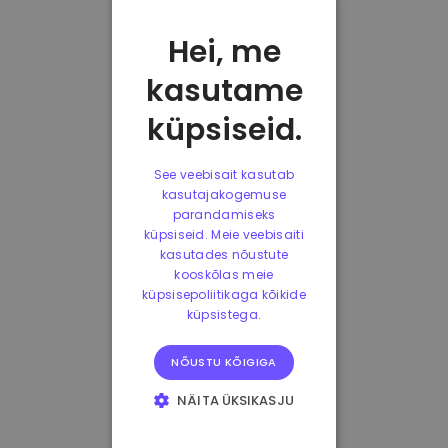
Hei, me
kasutame
küpsiseid.
See veebisait kasutab
kasutajakogemuse
parandamiseks
küpsiseid. Meie veebisaiti
kasutades nõustute
kooskõlas meie
küpsisepoliitikaga kõikide
küpsistega.
NÕUSTU KÕIGIGA
NÄITA ÜKSIKASJU
HÄDAVAJALIKUD