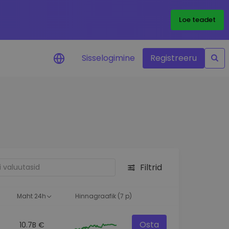
Loe teadet
Sisselogimine
Registreeru
 teie
i
Filtrid
eks
Maht 24h
Hinnagraafik (7 p)
Osta
10.7B €