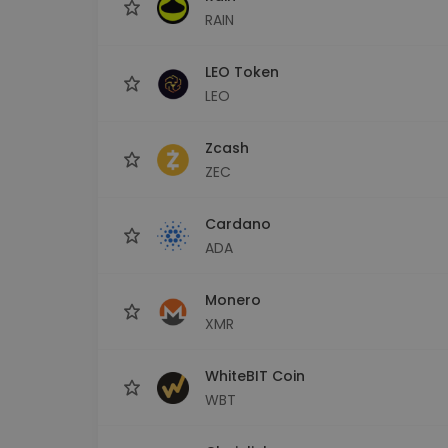
RAIN
LEO Token
LEO
Zcash
ZEC
Cardano
ADA
Monero
XMR
WhiteBIT Coin
WBT