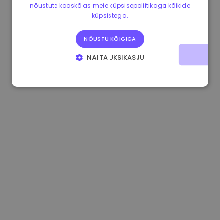
nõustute kooskõlas meie küpsisepoliitikaga kõikide
0.084060000 €
+6.10%
3.3B €
küpsistega.
NÕUSTU KÕIGIGA
NÄITA ÜKSIKASJU
HÄDAVAJALIKUD KÜPSISED
JÕUDLUSKÜPSISED
REKLAAMKÜPSISED
FUNKTSIONAALSED KÜPSISED