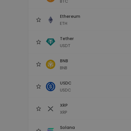
BTC
Investeeringute uuring
Leia oma krüptostrateegia
Ethereum
ETH
Tether
USDT
BNB
BNB
USDC
USDC
XRP
XRP
Solana