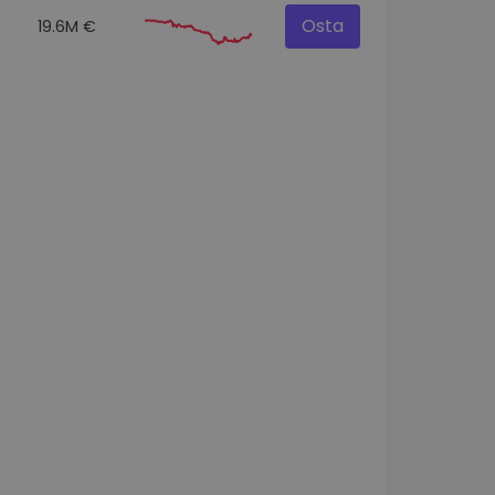
Osta
19.6M €