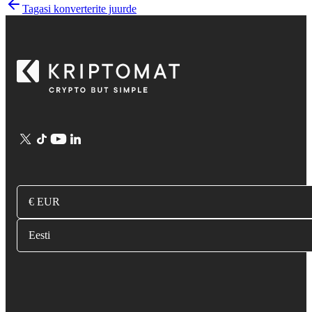
Tagasi konverterite juurde
€ EUR
Eesti