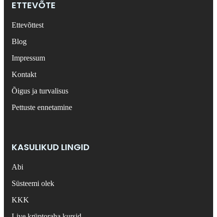
ETTEVÕTE
Ettevõttest
Blog
Impressum
Kontakt
Õigus ja turvalisus
Pettuste ennetamine
KASULIKUD LINGID
Abi
Süsteemi olek
KKK
Live krüptoraha kursid