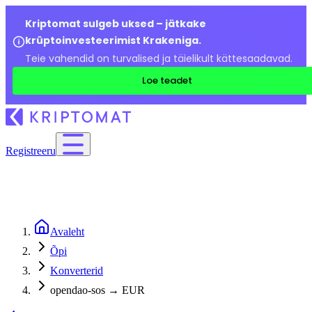
Kriptomat sulgeb uksed – jätkake
krüptoinvesteerimist Krakeniga.
Teie vahendid on turvalised ja täielikult kättesaadavad.
Loe teadet
Registreeru
Avaleht
Õpi
Konverterid
opendao-sos → EUR