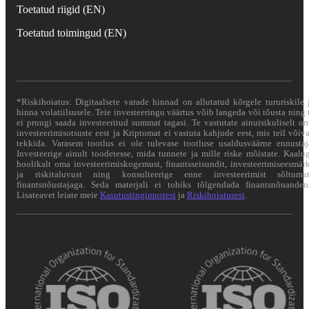
Toetatud riigid (EN)
Toetatud toimingud (EN)
*Riskihoiatus: Digitaalsete varade hinnad on allutatud kõrgele tururiskile 
hinna volatiilsusele. Teie investeeringu väärtus võib langeda või tõusta ning 
ei pruugi saada investeeritud summat tagasi. Te vastutate ainuisikuliselt o
investeerimisotsuste eest ja Kriptomat ei vastuta kahjude eest, mis teil võiv
tekkida. Varasem tootlus ei ole tulevase tootluse usaldusväärne ennustaj
Investeerige ainult toodetesse, mida tunnete ja mille riske mõistate. Kaalu
hoolikalt oma investeerimiskogemust, finantsseisundit, investeerimiseesmär
ja riskitaluvust ning konsulteerige enne investeerimist sõltuma
finantsnõustajaga. Seda materjali ei tohiks tõlgendada finantsnõuanden
Lisateavet leiate meie
Kasutustingimustest
ja
Riskihoiatusest
.