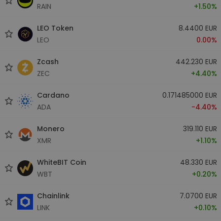
RAIN
+1.50%
LEO Token
8.4400 EUR
LEO
0.00%
Zcash
442.230 EUR
ZEC
+4.40%
Cardano
0.171485000 EUR
ADA
-4.40%
Monero
319.110 EUR
XMR
+1.10%
WhiteBIT Coin
48.330 EUR
WBT
+0.20%
Chainlink
7.0700 EUR
LINK
+0.10%