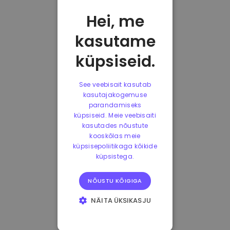
Hei, me
kasutame
küpsiseid.
See veebisait kasutab
kasutajakogemuse
parandamiseks
küpsiseid. Meie veebisaiti
kasutades nõustute
kooskõlas meie
küpsisepoliitikaga kõikide
küpsistega.
NÕUSTU KÕIGIGA
NÄITA ÜKSIKASJU
HÄDAVAJALIKUD
KÜPSISED