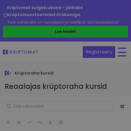
Kriptomat sulgeb uksed – jätkake
krüptoinvesteerimist Krakeniga.
Teie vahendid on turvalised ja täielikult kättesaadavad.
Loe teadet
Registreeru
Krüptoraha kursid
Reaalajas krüptoraha kursid