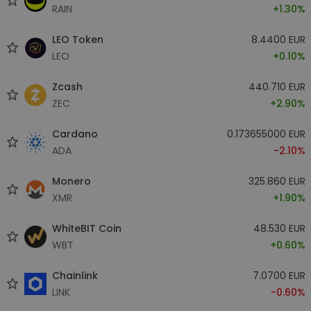
RAIN
+1.30%
LEO Token
8.4400 EUR
LEO
+0.10%
Zcash
440.710 EUR
ZEC
+2.90%
Cardano
0.173655000 EUR
ADA
-2.10%
Monero
325.860 EUR
XMR
+1.90%
WhiteBIT Coin
48.530 EUR
WBT
+0.60%
Chainlink
7.0700 EUR
LINK
-0.60%