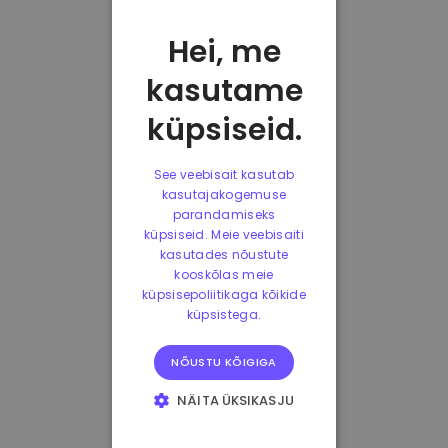
Hei, me
kasutame
küpsiseid.
See veebisait kasutab
kasutajakogemuse
parandamiseks
küpsiseid. Meie veebisaiti
kasutades nõustute
kooskõlas meie
küpsisepoliitikaga kõikide
küpsistega.
NÕUSTU KÕIGIGA
NÄITA ÜKSIKASJU
HÄDAVAJALIKUD