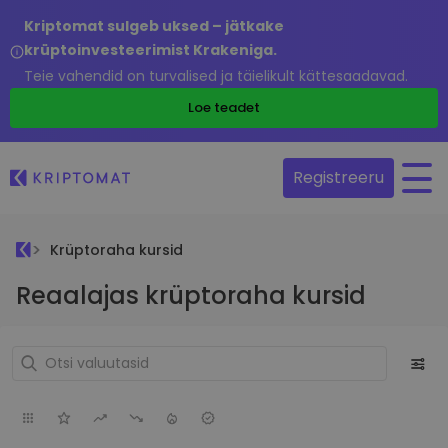
Kriptomat sulgeb uksed – jätkake
krüptoinvesteerimist Krakeniga.
Teie vahendid on turvalised ja täielikult kättesaadavad.
Loe teadet
Registreeru
Krüptoraha kursid
Reaalajas krüptoraha kursid