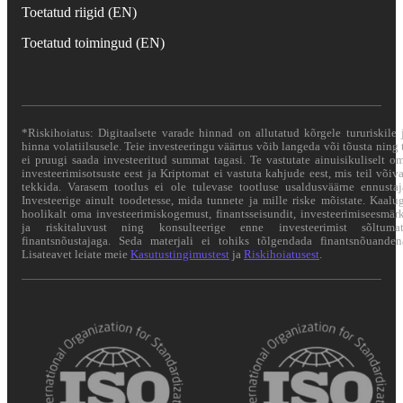
Toetatud riigid (EN)
Toetatud toimingud (EN)
*Riskihoiatus: Digitaalsete varade hinnad on allutatud kõrgele tururiskile 
hinna volatiilsusele. Teie investeeringu väärtus võib langeda või tõusta ning 
ei pruugi saada investeeritud summat tagasi. Te vastutate ainuisikuliselt o
investeerimisotsuste eest ja Kriptomat ei vastuta kahjude eest, mis teil võiv
tekkida. Varasem tootlus ei ole tulevase tootluse usaldusväärne ennustaj
Investeerige ainult toodetesse, mida tunnete ja mille riske mõistate. Kaalu
hoolikalt oma investeerimiskogemust, finantsseisundit, investeerimiseesmär
ja riskitaluvust ning konsulteerige enne investeerimist sõltuma
finantsnõustajaga. Seda materjali ei tohiks tõlgendada finantsnõuanden
Lisateavet leiate meie
Kasutustingimustest
ja
Riskihoiatusest
.