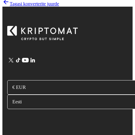
Tagasi konverterite juurde
€ EUR
Eesti