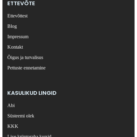
ETTEVÕTE
Ettevõttest
Blog
Impressum
Kontakt
Õigus ja turvalisus
Pettuste ennetamine
KASULIKUD LINGID
Abi
Süsteemi olek
KKK
Live krüptoraha kursid