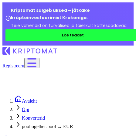
Kriptomat sulgeb uksed – jätkake
krüptoinvesteerimist Krakeniga.
Teie vahendid on turvalised ja täielikult kättesaadavad.
Loe teadet
Registreeru
Avaleht
Õpi
Konverterid
pooltogether-pool → EUR