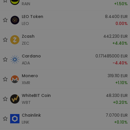
RAIN
+1.50%
LEO Token
8.4400 EUR
LEO
0.00%
Zcash
442.230 EUR
ZEC
+4.40%
Cardano
0.171485000 EUR
ADA
-4.40%
Monero
319.110 EUR
XMR
+1.10%
WhiteBIT Coin
48.330 EUR
WBT
+0.20%
Chainlink
7.0700 EUR
LINK
+0.10%