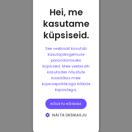
Hei, me
kasutame
küpsiseid.
See veebisait kasutab
kasutajakogemuse
parandamiseks
küpsiseid. Meie veebisaiti
kasutades nõustute
kooskõlas meie
küpsisepoliitikaga kõikide
küpsistega.
NÕUSTU KÕIGIGA
NÄITA ÜKSIKASJU
HÄDAVAJALIKUD
KÜPSISED