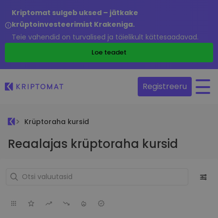
Kriptomat sulgeb uksed – jätkake
krüptoinvesteerimist Krakeniga.
Teie vahendid on turvalised ja täielikult kättesaadavad.
Loe teadet
Registreeru
Krüptoraha kursid
Reaalajas krüptoraha kursid