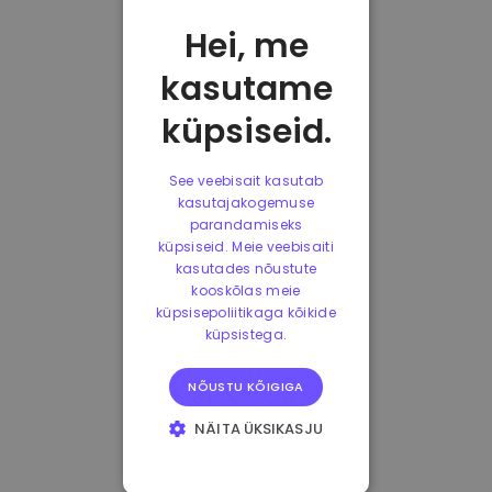
Hei, me
kasutame
küpsiseid.
See veebisait kasutab
kasutajakogemuse
parandamiseks
küpsiseid. Meie veebisaiti
kasutades nõustute
kooskõlas meie
küpsisepoliitikaga kõikide
küpsistega.
NÕUSTU KÕIGIGA
NÄITA ÜKSIKASJU
HÄDAVAJALIKUD
KÜPSISED