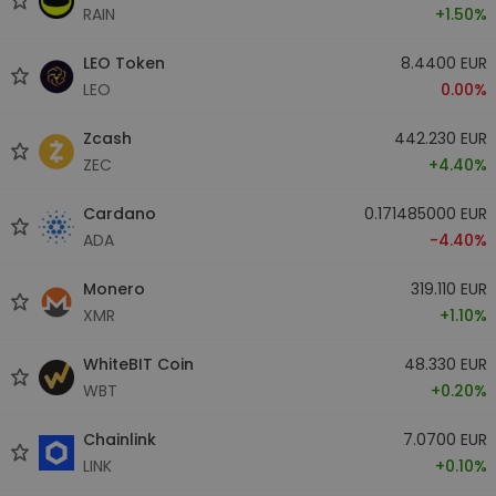
RAIN
+1.50%
LEO Token
8.4400 EUR
LEO
0.00%
Zcash
442.230 EUR
ZEC
+4.40%
Cardano
0.171485000 EUR
ADA
-4.40%
Monero
319.110 EUR
XMR
+1.10%
WhiteBIT Coin
48.330 EUR
WBT
+0.20%
Chainlink
7.0700 EUR
LINK
+0.10%