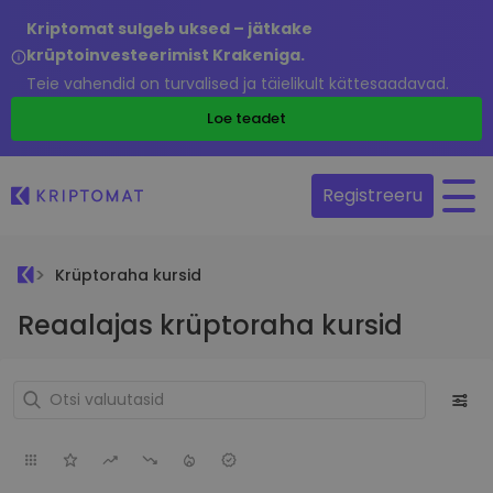
Kriptomat sulgeb uksed – jätkake
krüptoinvesteerimist Krakeniga.
Teie vahendid on turvalised ja täielikult kättesaadavad.
Loe teadet
Registreeru
Krüptoraha kursid
Reaalajas krüptoraha kursid