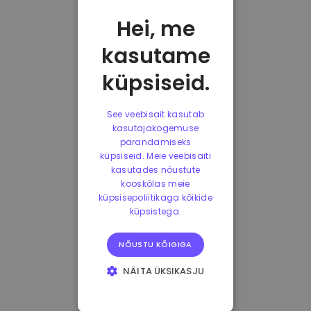
Hei, me
kasutame
küpsiseid.
See veebisait kasutab
kasutajakogemuse
parandamiseks
küpsiseid. Meie veebisaiti
kasutades nõustute
kooskõlas meie
küpsisepoliitikaga kõikide
küpsistega.
NÕUSTU KÕIGIGA
NÄITA ÜKSIKASJU
HÄDAVAJALIKUD
KÜPSISED