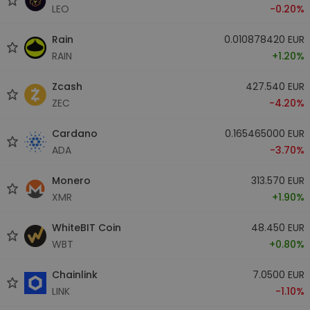
LEO
-0.20%
Rain
0.010878420 EUR
RAIN
+1.20%
Zcash
427.540 EUR
ZEC
-4.20%
Cardano
0.165465000 EUR
ADA
-3.70%
Monero
313.570 EUR
XMR
+1.90%
WhiteBIT Coin
48.450 EUR
WBT
+0.80%
Chainlink
7.0500 EUR
LINK
-1.10%