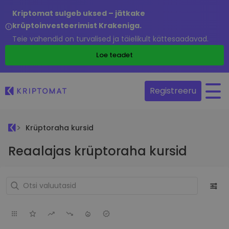
Kriptomat sulgeb uksed – jätkake
krüptoinvesteerimist Krakeniga.
Teie vahendid on turvalised ja täielikult kättesaadavad.
Loe teadet
Registreeru
Krüptoraha kursid
Reaalajas krüptoraha kursid