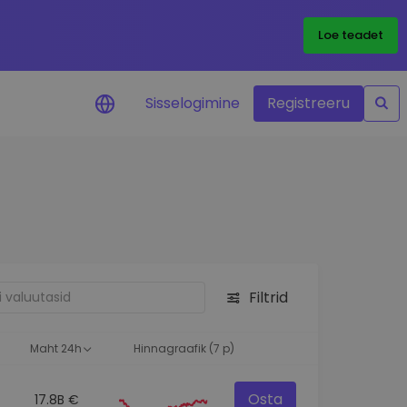
Loe teadet
Sisselogimine
Registreeru
 teie
i
Filtrid
eks
Maht 24h
Hinnagraafik (7 p)
Osta
17.8B €