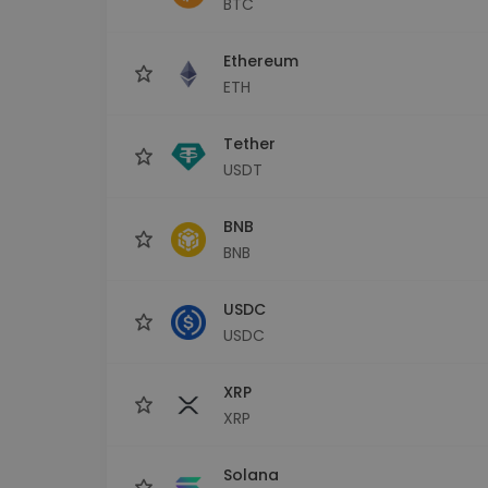
BTC
Investeeringute uuring
Leia oma krüptostrateegia
Ethereum
ETH
Tether
USDT
BNB
BNB
USDC
USDC
XRP
XRP
Solana