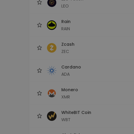
LEO
Rain
RAIN
Zcash
ZEC
Cardano
ADA
Monero
XMR
WhiteBIT Coin
WBT