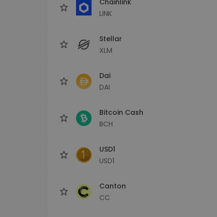
Chainlink
LINK
Stellar
XLM
Dai
DAI
Bitcoin Cash
BCH
USD1
USD1
Canton
CC