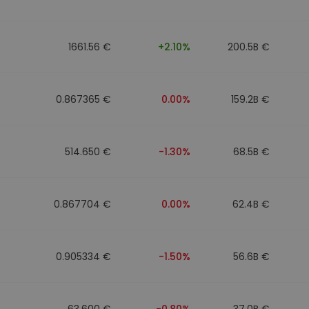
1661.56 €
+2.10%
200.5B €
0.867365 €
0.00%
159.2B €
514.650 €
-1.30%
68.5B €
0.867704 €
0.00%
62.4B €
0.905334 €
-1.50%
56.6B €
63.600 €
-0.80%
37.0B €