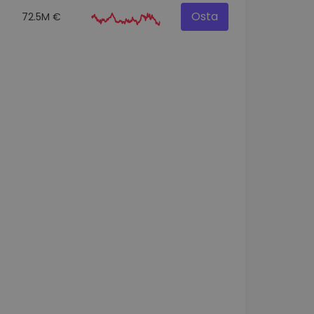
Osta
72.5M €