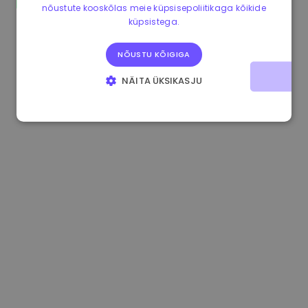
nõustute kooskõlas meie küpsisepoliitikaga kõikide
0.867648 €
0.00%
3.4B €
küpsistega.
NÕUSTU KÕIGIGA
NÄITA ÜKSIKASJU
HÄDAVAJALIKUD KÜPSISED
JÕUDLUSKÜPSISED
REKLAAMKÜPSISED
FUNKTSIONAALSED KÜPSISED