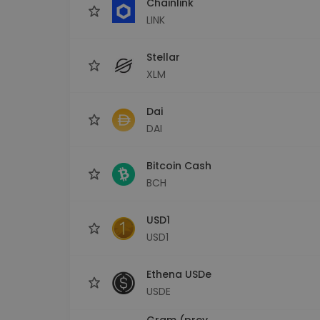
Chainlink
LINK
Stellar
XLM
Dai
DAI
Bitcoin Cash
BCH
USD1
USD1
Ethena USDe
USDE
Gram (prev.