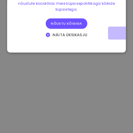
nõustute kooskõlas meie küpsisepoliitikaga kõikide
1.160000 €
-3.00%
3.2B €
küpsistega.
NÕUSTU KÕIGIGA
NÄITA ÜKSIKASJU
HÄDAVAJALIKUD KÜPSISED
JÕUDLUSKÜPSISED
REKLAAMKÜPSISED
FUNKTSIONAALSED KÜPSISED