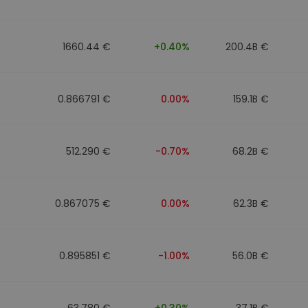
1660.44 €
+0.40%
200.4B €
0.866791 €
0.00%
159.1B €
512.290 €
-0.70%
68.2B €
0.867075 €
0.00%
62.3B €
0.895851 €
-1.00%
56.0B €
63.780 €
+0.30%
37.1B €