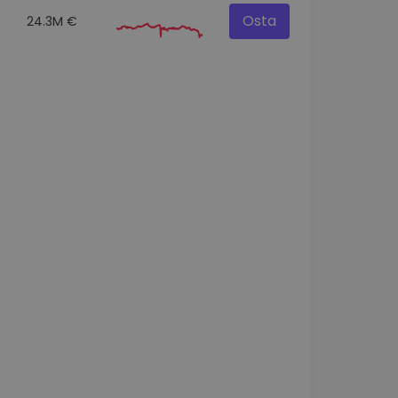
Osta
24.3M €