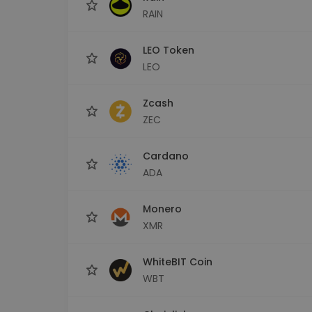
RAIN
LEO Token
LEO
Zcash
ZEC
Cardano
ADA
Monero
XMR
WhiteBIT Coin
WBT