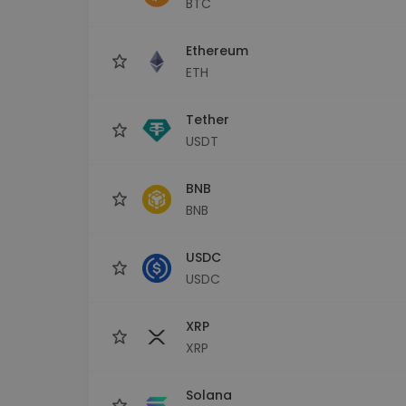
BTC
Investeeringute uuring
Leia oma krüptostrateegia
Ethereum
ETH
Tether
USDT
BNB
BNB
USDC
USDC
XRP
XRP
Solana