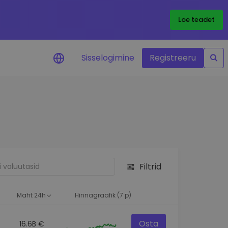
Loe teadet
Sisselogimine
Registreeru
 teie
i
Filtrid
eks
Maht 24h
Hinnagraafik (7 p)
Osta
16.6B €