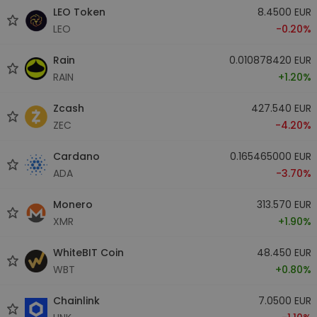
LEO Token
8.4500 EUR
LEO
-0.20%
Rain
0.010878420 EUR
RAIN
+1.20%
Zcash
427.540 EUR
ZEC
-4.20%
Cardano
0.165465000 EUR
ADA
-3.70%
Monero
313.570 EUR
XMR
+1.90%
WhiteBIT Coin
48.450 EUR
WBT
+0.80%
Chainlink
7.0500 EUR