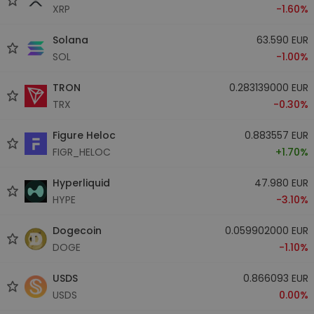
XRP
-1.60%
Solana
63.590 EUR
SOL
-1.00%
TRON
0.283139000 EUR
TRX
-0.30%
Figure Heloc
0.883557 EUR
FIGR_HELOC
+1.70%
Hyperliquid
47.980 EUR
HYPE
-3.10%
Dogecoin
0.059902000 EUR
DOGE
-1.10%
USDS
0.866093 EUR
USDS
0.00%