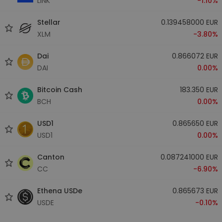
LINK
-1.10%
Stellar
0.139458000 EUR
XLM
-3.80%
Dai
0.866072 EUR
DAI
0.00%
Bitcoin Cash
183.350 EUR
BCH
0.00%
USD1
0.865650 EUR
USD1
0.00%
Canton
0.087241000 EUR
CC
-6.90%
Ethena USDe
0.865673 EUR
USDE
-0.10%