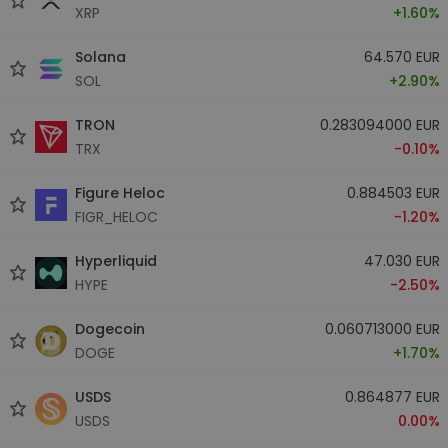
XRP
+1.60%
Solana
64.570 EUR
SOL
+2.90%
TRON
0.283094000 EUR
TRX
-0.10%
Figure Heloc
0.884503 EUR
FIGR_HELOC
-1.20%
Hyperliquid
47.030 EUR
HYPE
-2.50%
Dogecoin
0.060713000 EUR
DOGE
+1.70%
USDS
0.864877 EUR
USDS
0.00%