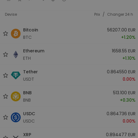
/
Devise
Prix
Changer 24 h
Bitcoin
56207.00 EUR
BTC
+1.20%
Ethereum
1658.55 EUR
ETH
+1.10%
Tether
0.864550 EUR
USDT
0.00%
BNB
513.100 EUR
BNB
+0.30%
USDC
0.864736 EUR
USDC
0.00%
XRP
0.894477 EUR