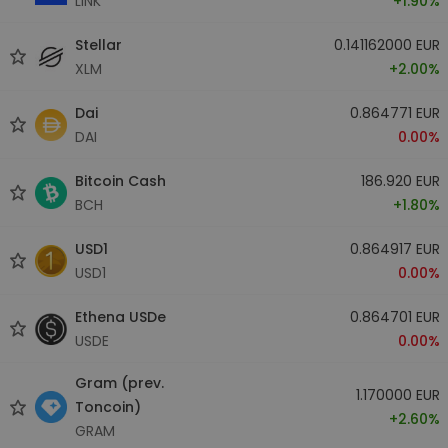
LINK
+1.90%
Stellar
0.141162000 EUR
XLM
+2.00%
Dai
0.864771 EUR
DAI
0.00%
Bitcoin Cash
186.920 EUR
BCH
+1.80%
USD1
0.864917 EUR
USD1
0.00%
Ethena USDe
0.864701 EUR
USDE
0.00%
Gram (prev.
1.170000 EUR
Toncoin)
+2.60%
GRAM