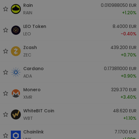
Rain
0.010988050 EUR
RAIN
+1.20%
LEO Token
8.4000 EUR
LEO
-0.40%
Zcash
439.200 EUR
ZEC
+0.70%
Cardano
0.173811000 EUR
ADA
+0.90%
Monero
329.370 EUR
XMR
+3.40%
WhiteBIT Coin
48.620 EUR
WBT
+1.10%
Chainlink
7.1700 EUR