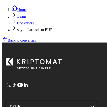
Home
Learn
Converters
sky-dollar-usds to EUR
Back to converters
€ EUR