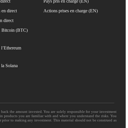
direct
Pays pris en charge (EN)
 en direct
Actions prises en charge (EN)
n direct
 Bitcoin (BTC)
 l’Ethereum
 la Solana
t back the amount invested. You are solely responsible for your investment
 in products you are familiar with and where you understand the risks. You
er prior to making any investment. This material should not be construed as