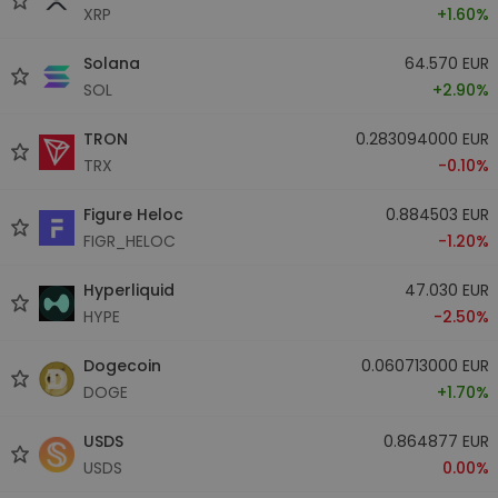
XRP
+1.60%
Solana
64.570 EUR
SOL
+2.90%
TRON
0.283094000 EUR
TRX
-0.10%
Figure Heloc
0.884503 EUR
FIGR_HELOC
-1.20%
Hyperliquid
47.030 EUR
HYPE
-2.50%
Dogecoin
0.060713000 EUR
DOGE
+1.70%
USDS
0.864877 EUR
USDS
0.00%