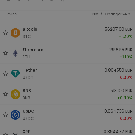
/
Devise
Prix
Changer 24 h
Bitcoin
56207.00 EUR
BTC
+1.20%
Ethereum
1658.55 EUR
ETH
+1.10%
Tether
0.864550 EUR
USDT
0.00%
BNB
513.100 EUR
BNB
+0.30%
USDC
0.864736 EUR
USDC
0.00%
XRP
0.894477 EUR