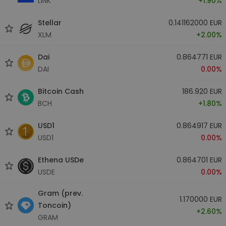
LINK
+1.90%
Stellar
0.141162000 EUR
XLM
+2.00%
Dai
0.864771 EUR
DAI
0.00%
Bitcoin Cash
186.920 EUR
BCH
+1.80%
USD1
0.864917 EUR
USD1
0.00%
Ethena USDe
0.864701 EUR
USDE
0.00%
Gram (prev.
1.170000 EUR
Toncoin)
+2.60%
GRAM