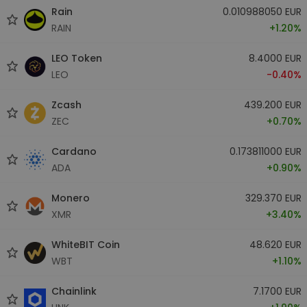
Rain
0.010988050 EUR
RAIN
+1.20%
LEO Token
8.4000 EUR
LEO
-0.40%
Zcash
439.200 EUR
ZEC
+0.70%
Cardano
0.173811000 EUR
ADA
+0.90%
Monero
329.370 EUR
XMR
+3.40%
WhiteBIT Coin
48.620 EUR
WBT
+1.10%
Chainlink
7.1700 EUR