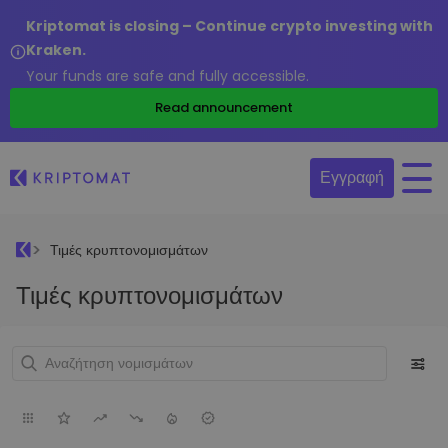
Kriptomat is closing – Continue crypto investing with
Kraken.
Your funds are safe and fully accessible.
Read announcement
Εγγραφή
Τιμές κρυπτονομισμάτων
Τιμές κρυπτονομισμάτων