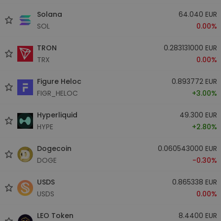
Solana
64.040 EUR
SOL
0.00%
TRON
0.283131000 EUR
TRX
0.00%
Figure Heloc
0.893772 EUR
FIGR_HELOC
+3.00%
Hyperliquid
49.300 EUR
HYPE
+2.80%
Dogecoin
0.060543000 EUR
DOGE
-0.30%
USDS
0.865338 EUR
USDS
0.00%
LEO Token
8.4400 EUR