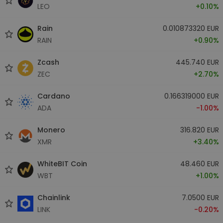
LEO
+0.10%
Rain
0.010873320 EUR
RAIN
+0.90%
Zcash
445.740 EUR
ZEC
+2.70%
Cardano
0.166319000 EUR
ADA
-1.00%
Monero
316.820 EUR
XMR
+3.40%
WhiteBIT Coin
48.460 EUR
WBT
+1.00%
Chainlink
7.0500 EUR
LINK
-0.20%